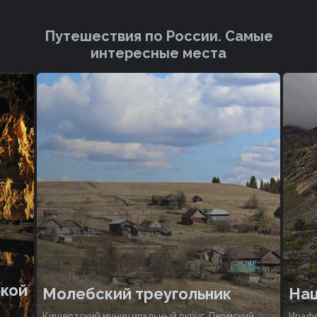
Путешествия по России. Cамые
интересные места
ской
Молебский треугольник
Нац
Кишертский муниципальный округ, Пермский
Ирафс