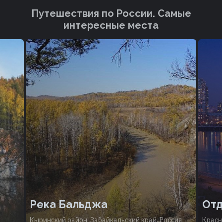
Путешествия по России. Cамые
интересные места
Река Бальджа
Отд
Кыринский район, Забайкальский край, Россия
Красн