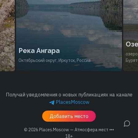
Озе
Река Ангара
арская
озеро
Октябрьский округ, Иркутск, Россия
Бурят
Получай уведомления о новых публикациях на канале
PlacesMoscow
Добавить место
© 2026
Places.Moscow — Атмосфера мест •••
18+