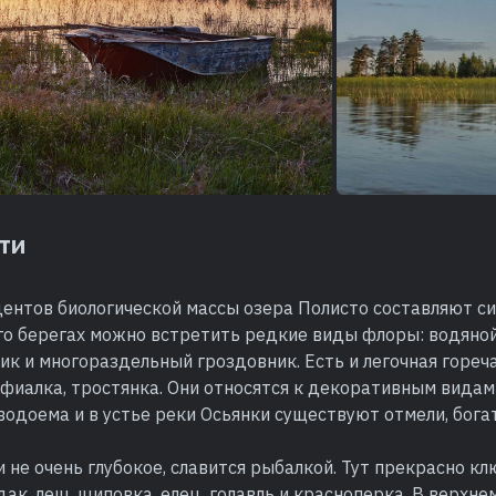
ти
центов биологической массы озера Полисто составляют с
го берегах можно встретить редкие виды флоры: водяной
к и многораздельный гроздовник. Есть и легочная гореч
фиалка, тростянка. Они относятся к декоративным видам
водоема и в устье реки Осьянки существуют отмели, бог
 и не очень глубокое, славится рыбалкой. Тут прекрасно кл
удак, лещ, щиповка, елец, голавль и красноперка. В верхне