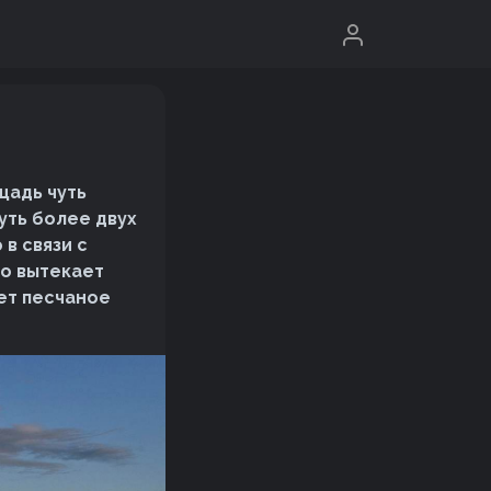
щадь чуть
уть более двух
в связи с
го вытекает
еет песчаное