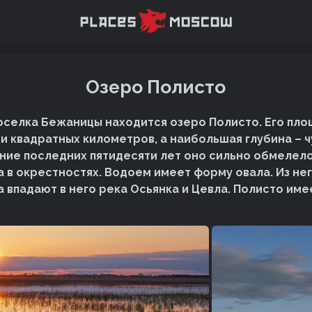
Озеро Полисто
оселка Бежаницы находится озеро Полисто. Его пло
и квадратных километров, а наибольшая глубина – ч
ение последних пятидесяти лет оно сильно обмелело 
 в окрестностях. Водоем имеет форму овала. Из не
а впадают в него река Осьянка и Цевла. Полисто им