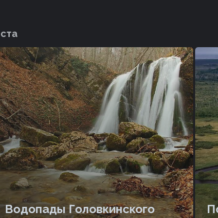
еста
Водопады Головкинского
П