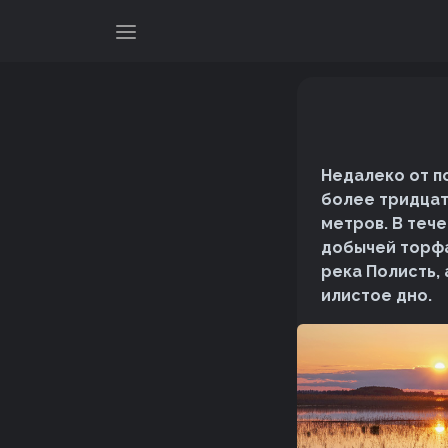
Недалеко от п
более тридцат
метров. В теч
добычей торфа
река Полисть, 
илистое дно.