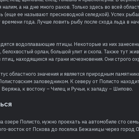
 налим, а на дне много раков. Только здесь во всей обла
ь (еще ее называют пресноводной селедкой). Успех рыба
т времени года. Лучше ловить рыбу после схода льда в нач
здятся водоплавающие птицы. Некоторые из них занесен
, белохвостый орлан, большой улит и скопа. Также тут жи
птиц, находящихся на грани исчезновения. Они строго ох
тус областного значения и является природным памятник
Полистовским заповедником. К северу от Полисто находи
– Веряжа, к востоку – Чилец и Ручьи, к западу – Шипово.
ться
а озере Полисто, нужно проехать на автомобиле сто сем
юго-восток от Пскова до поселка Бежаницы через город 