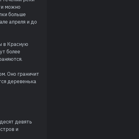
сти можно
лки больше
але апреля и до
ы в Красную
вут более
раняются.
ом. Оно граничит
тся деревенька
ьдесят девять
Остров и