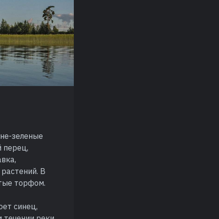
ине-зеленые
 перец,
авка,
 растений. В
атые торфом.
юет синец,
м течении реки