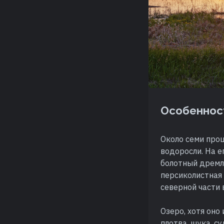
Особеннос
Около семи про
водоросли. На е
болотный дремли
персиколистная 
северной части 
Озеро, хотя оно
плотва, щука, с