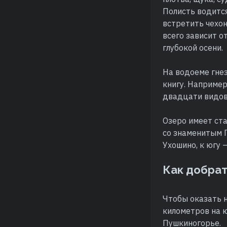
Полисть водится
встретить чехон
всего зависит о
глубокой осени.
На водоеме гне
книгу. Например
двадцати видов 
Озеро имеет ста
со знаменитым 
Ухошино, к югу 
Как добра
Чтобы оказать н
километров на 
Пушкиногорье.