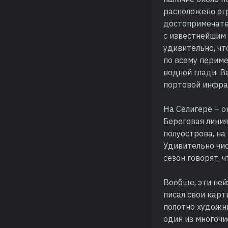
расположено огр
достопримечате
с известнейшим 
удивительно, чт
по всему периме
водной глади. В
портовой инфра
На Селигере – о
Береговая линия
полуострова, н
Удивительно чис
сезон говорят, 
Вообще, эти пей
писал свои кар
полотно художн
один из многочи