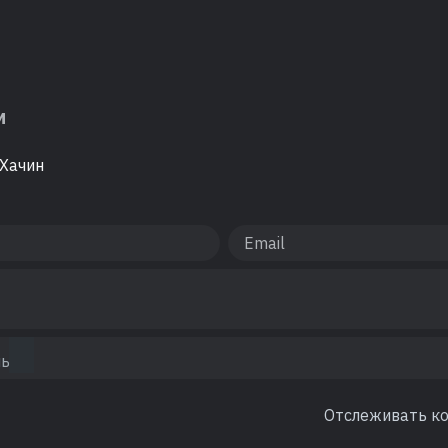
м
Хачин
Отслеживать к