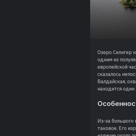
Озеро Селигер н
одним из попул
европейской ча
сказалось непо
Валдайская, охв
находится один 
Особеннос
Из-за большого 
таковое. Его из
наличие около 