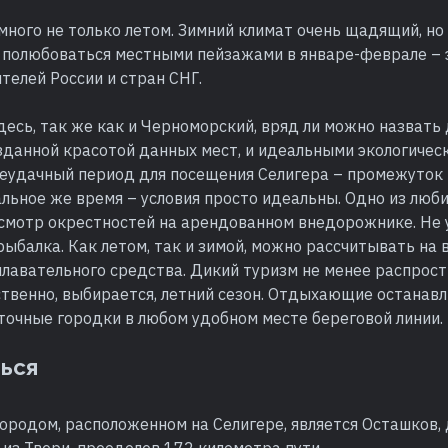
много не только летом. Зимний климат очень щадящий, но
у полюбоваться местными пейзажами в январе-феврале – 
телей России и стран СНГ.
есь, так же как и Черноморский, вряд ли можно назвать
зданной красотой данных мест, и идеальными экологичес
еудачный период для посещения Селигера – промежуток
альное же время – условия просто идеальны. Одно из лю
осмотр окрестностей на арендованном внедорожнике. Не 
рыбалка. Как летом, так и зимой, можно рассчитывать на
 плавательного средства. Дикий туризм не менее распрост
ственно, выбирается, летний сезон. Отдыхающие останав
точные городки в любом удобном месте береговой линии.
ться
ородом, расположенном на Селигере, является Осташков,
из Твери, преодолев 172 километра пути.