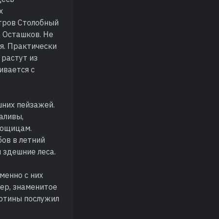
х
стров Столобный
 Осташков. Не
ия. Практически
 растут из
ивается с
шних пейзажей.
аливы,
рощицам.
бов в летний
и здешние леса.
менно с них
ер, знаменитое
артины послужил