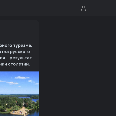
рного туризма,
отна русского
ия – результат
нии столетий.