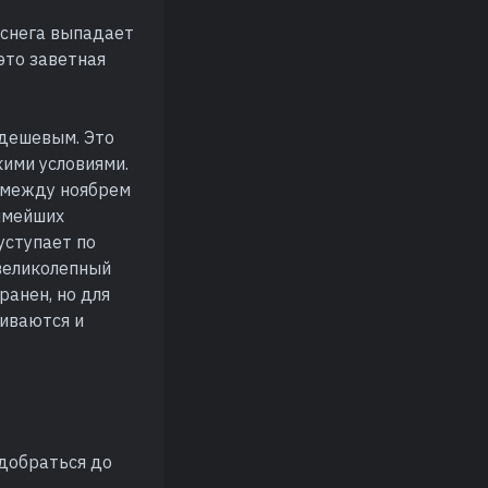
 снега выпадает
это заветная
 дешевым. Это
кими условиями.
 между ноябрем
бимейших
уступает по
 великолепный
ранен, но для
ливаются и
 добраться до