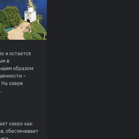
о и остается
ым в
учшим образом
шенности –
 На озере
.
ает озеро как
ов, обеспечивает
десь