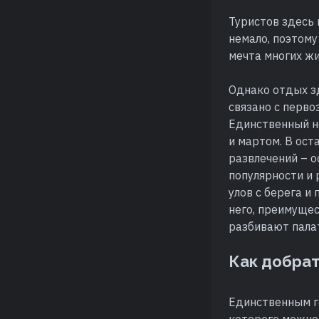
Туристов здесь 
немало, поэтом
мечта многих жи
Однако отдых зд
связано с перво
Единственный н
и мартом. В ост
развлечений – 
популярности и 
улов с берега и
него, преимуще
разбивают пала
Как добра
Единственным г
которого можно 