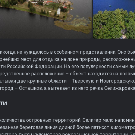
икогда не нуждалось в особенном представлении. Оно был
ярнейших мест для отдыха на лоне природы, расположенн
сти Российской Федерации. На его популярности самым л
средственное расположение – объект находится на возвы
атывая две крупные области – Тверскую и Новгородскую.
город – Осташков, а вытекает из него речка Селижаровка
ти
количества островных территорий, Селигер мало напомин
резанная береговая линия длиной более пятисот километр
полутора тысяч километров рекреационной территории. З