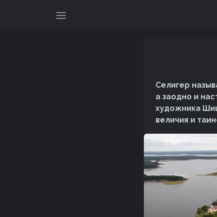
Селигер назыв
а заодно и на
художника Шиш
величия и таи