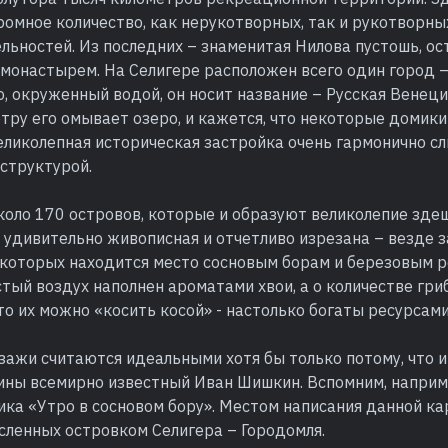
омное количество, как нерукотворных, так и рукотворны
льностей. Из последних – знаменитая Нилова пустошь, о
монастырем. На Селигере расположен всего один город –
о, окруженный водой, он носит название – Русская Венец
тру его омывает озеро, и кажется, что некоторые домики
еликолепная историческая застройка очень гармонично сл
структурой.
коло 170 островов, которые и образуют великолепие зде
 удивительно живописная и отчетливо изрезана – везде з
а которых находится место сосновым борам и березовым 
тый воздух наполнен ароматами хвои, а о количестве гри
что их можно «косить косой» - настолько богаты ресурсам
зажи считаются идеальными хотя бы только потому, что и
тины всемирно известный Иван Шишкин. Вспомним, наприм
ика «Утро в сосновом бору». Местом написания данной к
сленных островком Селигера – Городомля.