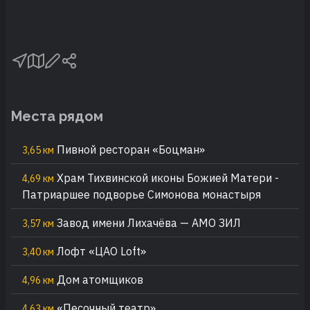
Места рядом
Пивной ресторан «Боцман»
3,65 км
Храм Тихвинской иконы Божией Матери -
4,69 км
Патриаршее подворье Симонова монастыря
Завод имени Лихачёва — АМО ЗИЛ
3,57 км
Лофт «ЦАО Loft»
3,40 км
Дом атомщиков
4,96 км
«Песочный театр»
4,63 км