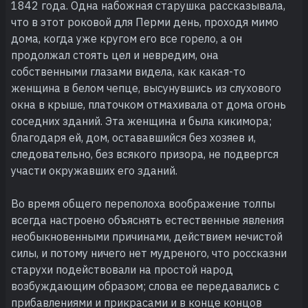
1842 года. Одна набожная старушка рассказывала,
что в этот роковой для Перми день, проходя мимо
дома, когда уже кругом его все горело, а он
продолжал стоять цел и невредим, она
собственными глазами видела, как какая-то
женщина в белом чепце, высунувшись из слухового
окна в крыше, платочком отмахивала от дома огонь
соседних зданий. Эта женщина и была кикимора;
благодаря ей, дом, остававшийся без хозяев и,
следовательно, без всякого призора, не подвергся
участи окружавших его зданий.
Во время общего переполоха воображение толпы
всегда настроено объяснять естественные явления
необыкновенными причинами, действием нечистой
силы, и потому ничего нет мудреного, что россказни
старухи подействовали на простой народ
возбуждающим образом; слова ее передавались с
прибавлениями и прикрасами и в конце концов