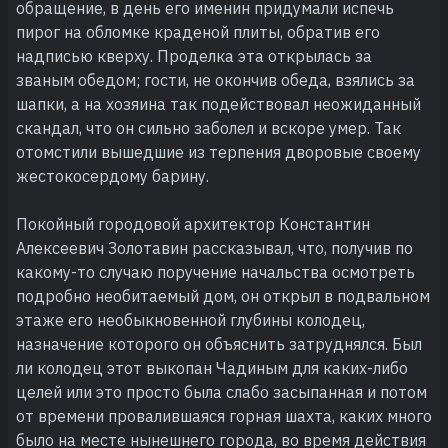
обращение, в день его именин придумали испечь
пирог на обломке краденой плиты, обратив его
надписью кверху. Проделка эта открылась за
званым обедом; гости, не окончив обеда, взялись за
шапки, а на хозяина так подействовал неожиданный
скандал, что он сильно заболел и вскоре умер. Так
отомстили вышедшие из терпения дворовые своему
жестокосердому барину.
Покойный городовой архитектор Константин
Алексеевич Золотавин рассказывал, что, получив по
какому-то случаю поручение начальства осмотреть
подробно необитаемый дом, он открыл в подвальном
этаже его необыкновенной глубины колодец,
назначение которого он объяснить затруднялся. Был
ли колодец этот выкопан Чадиным для каких-либо
целей или это просто была слабо засыпанная и потом
от времени провалившаяся горная шахта, каких много
было на месте нынешнего города, во время действия