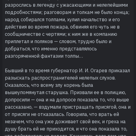
разрослись в легенду с ужасающими и нелепейшими
подробностями; разговорам и толкам не было конца;
народ собирался толпами, хулил начальство и его
действия во время пожара, обвиняя его чуть не в
сообщничестве с чертями; к ним же в компанию
приплетал и поляков — словом, трудно было и
добраться, что именно представлялось
разгоряченной фантазии толпы…
Бывший в то время губернатор И. И. Огарев приказал
разыскать распространителей нелепых слухов.
Оказалось, что всему злу корень была
вышеупомянутая старушка. Призвали ее в полицию,
допросили — она и на допросе показала то, что выше
рассказано, — вздумали пристращать присягой, она и
от присяги не отказалась. Говорила, что врать ей
незачем, что она уже доживает свой век, и греха на
душу брать ей не приходится, и что она показала то,
что действительно видела. Кончилось дело тем, что