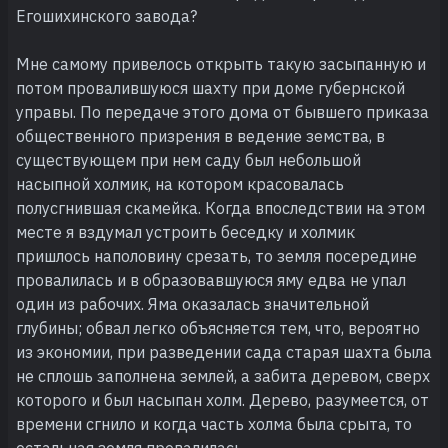
Егошихинского завода?
Мне самому привелось открыть такую засыпанную и
потом провалившуюся шахту при доме губернской
управы. По передаче этого дома от бывшего приказа
общественного призрения в ведение земства, в
существующем при нем саду был небольшой
насыпной холмик, на котором красовалась
полусгнившая скамейка. Когда впоследствии на этом
месте я вздумал устроить беседку и холмик
пришлось наполовину срезать, то земля посередине
провалилась и в образовавшуюся яму едва не упал
один из рабочих. Яма оказалась значительной
глубины; обвал легко объясняется тем, что, вероятно
из экономии, при разведении сада старая шахта была
не сплошь заполнена землей, а забита деревом, сверх
которого и был насыпан холм. Дерево, разумеется, от
времени сгнило и когда часть холма была срыта, то
остальная земля провалилась.