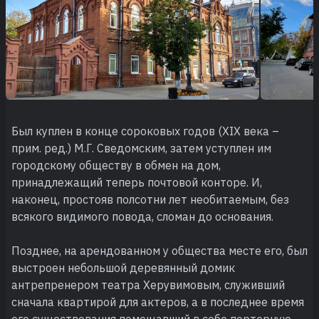
Был куплен в конце сороковых годов (XIX века –
прим. ред.) М.Г. Сведомским, затем уступлен им
городскому обществу в обмен на дом,
принадлежащий теперь почтовой конторе. И,
наконец, простояв полсотни лет необитаемым, без
всякого видимого повода, сломан до основания.
Позднее, на арендованном у общества месте его, был
выстроен небольшой деревянный домик
антрепренером театра Херувимовым, служивший
сначала квартирой для актеров, а в последнее время
его существования помещавший в себе портерную.