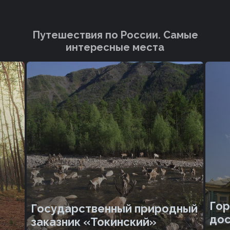
Путешествия по России. Cамые
интересные места
Гор
Государственный природный
дос
заказник «Токинский»