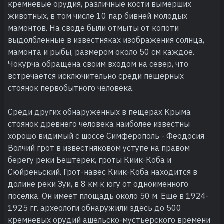
кремневые орудия, различные кости вымерших
животных, в том числе 10 пар бивней молодых
мамонтов. На своде были отмыты от копоти
выдолбленные в известняках изображения солнца,
мамонта и рыбы, размером около 50 см каждое.
Чокурча обращена своим входом на север, что
встречается исключительно среди пещерных
стоянок первобытного человека.
Среди других обнаруженных в пещерах Крыма
стоянок древнего человека наиболее известны
хорошо видимый с шоссе Симферополь - Феодосия
Волчий грот в известняковом уступе на правом
берегу реки Бештерек, гроты Киик-Коба и
Сюйреньский. Грот-навес Киик-Коба находится в
долине реки Зуи, в 8 км к югу от одноименного
поселка. Он имеет площадь около 50 м. Еще в 1924-
1925 гг. археологи обнаружили здесь до 500
кремневых орудий ашельско-мустьерского времени