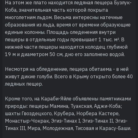
На этом же плато находится ледяная пещера Бузлук-
Коба, значительная часть которой покрыта
многолетним льдом. Весьма интересны натечные
образования из льда, время от времени образующие
единые колонны. Площадь оледенения внутри
пещеры в отдельные годы превышает 1 тыс. м². В
нижней части пещеры находится колодец глубиной
19 м и диаметром 50 см, дно его заполнено водой.
Несмотря на обледенение, пещера обитаема - в ней
живут дикие голуби. Всего в Крыму открыто более 40
ледяных пещер.
Кроме того, на Караби-Яйле объявлены памятниками
природы: пещеры Мамина, Туакская, Аджи-Коба;
шахты Гвоздецкого, Крубера, Норбера Кастере,
Монастыр-Чокрак, Эгиз-Тинах I, Эгиз-Тинах II, Эгиз-
Тинах III, Мира, Молодежная, Тисовая и Карасу-Баши.