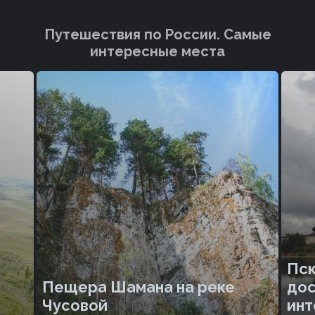
Путешествия по России. Cамые
интересные места
Пск
Пещера Шамана на реке
дос
Чусовой
инт