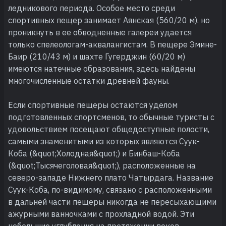
ледникового периода. Особое место среди
спортивных пещер занимает Аянская (560/20 м). но
проникнуть в ее обводненные галереи удается
только спелеологам-аквалангистам. В пещере Эмине-
Баир (210/43 м) и шахте Гугерджин (60/20 м)
имеются натечные образования, здесь найдены
многочисленные остатки древней фауны.
Если спортивные пещеры остаются уделом
подготовленных спортсменов, то обычные туристы с
удовольствием посещают общедоступные полости,
самыми знаменитыми из которых являются Суук-
Коба (&quot;Холодная&quot;) и Бинбаш-Коба
(&quot;Тысячеголовая&quot;), расположенные на
северо-западе Нижнего плато Чатырдага. Название
Суук-Коба, по-видимому, связано с расположенными
в дальней части пещеры никогда не пересыхающими
ажурными ванночками с прохладной водой. Эти
небольшие углубления на протяжении веков