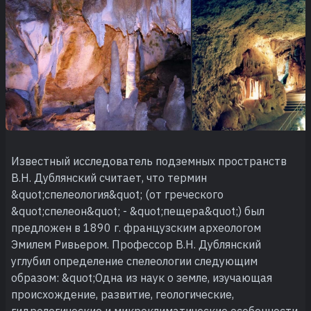
Известный исследователь подземных пространств
В.Н. Дублянский считает, что термин
&quot;спелеология&quot; (от греческого
&quot;спелеон&quot; - &quot;пещера&quot;) был
предложен в 1890 г. французским археологом
Эмилем Ривьером. Профессор В.Н. Дублянский
углубил определение спелеологии следующим
образом: &quot;Одна из наук о земле, изучающая
происхождение, развитие, геологические,
гидрологические и микроклиматические особенности