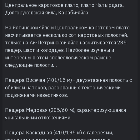
Центральное карстовое плато, плато Чатырдага,
Долгоруковская яйла, Караби-яйла.
На Ялтинской яйле и Центральном карстовом плато
насчитывается несколько сот карстовых полостей,
только на Ай-Петринской яйле насчитывается 285
пещер, шахт и колодцев. Наиболее изучены и
интересны в этом спелеологическом районе
следующие полости…
Пещера Висячая (401/15 м) - двухэтажная полость с
обилием натеков, разорванных тектоническими
подвижками известняков.
Пещера Медовая (205/60 м), характеризующаяся
уникальными отложениями.
Пещера Каскадная (410/195 м) с галереями,
ведущими в древнюю карстовую систему с