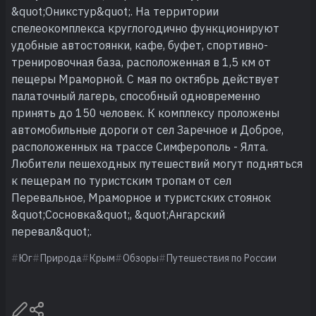
&quot;Оникстур&quot;. На территории
спелеокомплекса круглогодично функционируют
удобные автостоянки, кафе, буфет, спортивно-
тренировочная база, расположенная в 1,5 км от
пещеры Мраморной. С мая по октябрь действует
палаточный лагерь, способный одновременно
принять до 150 человек. К комплексу проложены
автомобильные дороги от сел Заречное и Доброе,
расположенных на трассе Симферополь - Ялта.
Любители пешеходных путешествий могут подняться
к пещерам по туристским тропам от сел
Перевальное, Мраморное и туристских стоянок
&quot;Сосновка&quot;, &quot;Ангарский
перевал&quot;.
Юг
Природа
Крым
Обзоры
Путешествия по России