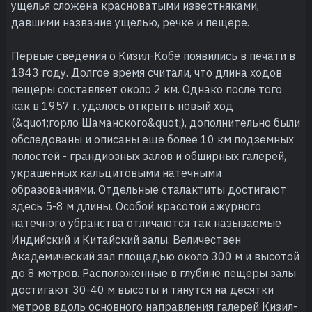
ущелья сложена красноватыми известняками,
давшими название ущелью, речке и пещере.
Первые сведения о Кизил-Кобе появились в печати в
1843 году. Долгое время считали, что длина ходов
пещеры составляет около 2 км. Однако после того
как в 1957 г. удалось открыть новый ход
(&quot;горло Шаманского&quot;), дополнительно были
обследованы и описаны еще более 10 км подземных
полостей - грандиозных залов и обширных галерей,
украшенных кальцитовыми натечными
образованиями. Отдельные сталактиты достигают
здесь 5-8 м длины. Особой красотой ажурного
натечного убранства отличаются так называемые
Индийский и Китайский залы. Величествен
Академический зал площадью около 300 м и высотой
до 8 метров. Расположенные в глубине пещеры залы
достигают 30-40 м высоты и тянутся на десятки
метров вдоль основного направления галерей Кизил-