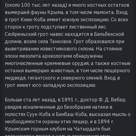
(около 100 тыс. лет назад) и много костных остатков
вымершей фауны Крыма, в том числе мамонта. Вход
в грот Киик-Коба имеет южную экспозицию. Со всех
сторон к гроту подступает лиственный лес.
Сюйреньский грот-навес находится в Бельбекской
долине, возле села Танковое. Грот образовался при
выветривании известнякового склона. На стоянке
эпохи мезолита археологами обнаружены
многочисленные кремневые орудия, а также костные
останки вымерших животных, в том числе пещерного
медведя, гигантского и северного оленей. Вход в
грот имеет юго-западную экспозицию.
Больше ста лет назад, в 1891 г., доктор Ф. Д. Вебер,
увидев искалеченные до безобразия натеки в
полостях Суук-Коба и Бинбаш-Коба, высказал мысль о
необходимости охраны этих пещер, и в 1894 г.
Крымским горным клубом на Чатырдаге был
организован приют с целью сохранения этих