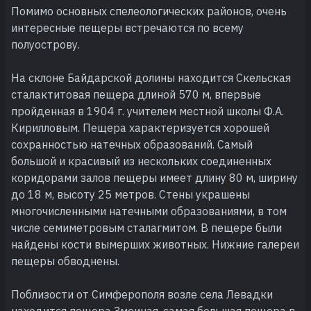
Помимо основных спелеологических районов, очень
интересные пещеры встречаются по всему
полуострову.
На склоне Байдарской долины находится Скельская
сталактитовая пещера длиной 570 м, впервые
пройденная в 1904 г. учителем местной школы Ф.А.
Кирилловым. Пещера характеризуется хорошей
сохранностью натечных образований. Самый
большой и красивый из нескольких соединенных
коридорами залов пещеры имеет длину 80 м, ширину
до 18 м, высоту 25 метров. Стены украшены
многочисленными натечными образованиями, в том
числе семиметровым сталагмитом. В пещере были
найдены кости вымерших животных. Нижние галереи
пещеры обводнены.
Поблизости от Симферополя возле села Левадки
находится пещера Змеиная, самая большая пещера в