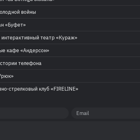
олодной войны
н «Буфет»
интерактивный театр «Кураж»
ые кафе «Андерсон»
стории телефона
Урюк»
но-стрелковый клуб «FIRELINE»