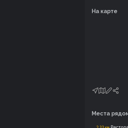
На карте
Места рядо
Ресторан
2,33 км