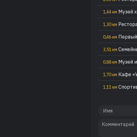
Музей х
1,44 км
Рестора
1,30 км
Первый 
0,46 км
Семейн
3,51 км
Музей и
0,88 км
Кафе «
1,70 км
Спортив
1,11 км