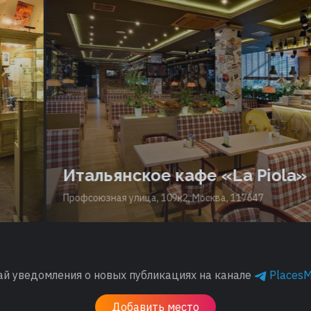
Итальянское кафе «La Piola»
Профсоюзная улица, 109к2, Москва, 117647
ай уведомления о новых публикациях на канале
Places
Добавить место