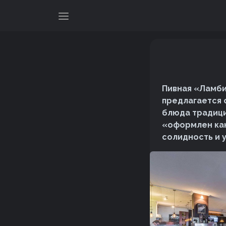
Пивная «Ламби
предлагается 
блюда традици
«оформлен как
солидность и 