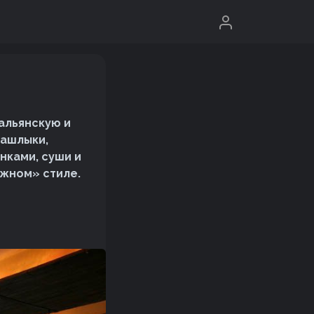
альянскую и
шашлыки,
инками, суши и
ажном» стиле.