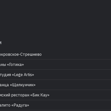
м
окровское-Стрешнево
ны «Готика»
удия «Lege Artis»
анца «Щелкунчик»
ский ресторан «Бик Кау»
пито «Радуга»