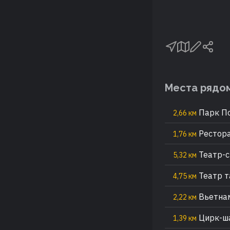
Места рядо
Парк П
2,66 км
Рестора
1,76 км
Театр-ст
5,32 км
Театр т
4,75 км
Вьетнам
2,22 км
Цирк-ша
1,39 км