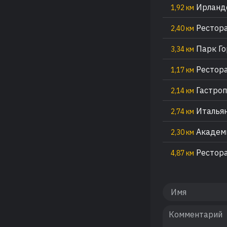
Ирландс
1,92 км
Рестора
2,40 км
Парк Го
3,34 км
Рестора
1,17 км
Гастроп
2,14 км
Итальян
2,74 км
Академи
2,30 км
Рестора
4,87 км