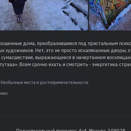
рошенные дома, преобразившиеся под пристальным псих
х художников. Нет, это не просто искаляканные дворы, э
сумасшествие, выражающееся в начертанном восклицани
тутааа». Всем срочно ехать и смотреть - энергетика стр
Необычные места и достопримечательности
енко
Подколокольный переулок, 4с4, Москва, 109028