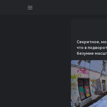
Секретное, мож
что в подворо
безумие масшт