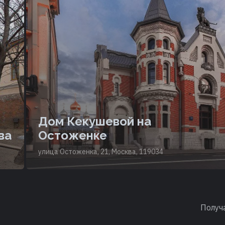
Дом Кекушевой на
ва
Остоженке
улица Остоженка, 21, Москва, 119034
Получ