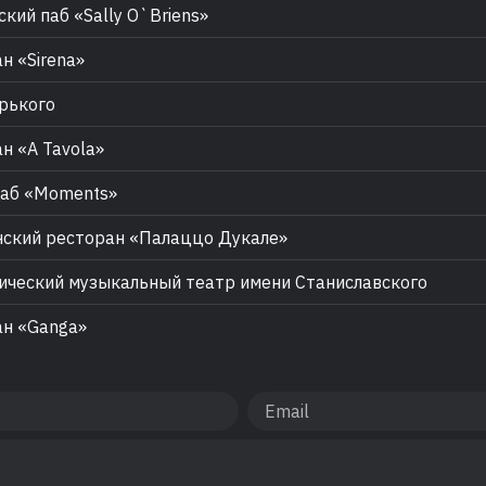
кий паб «Sally O`Briens»
н «Sirena»
рького
н «A Tavola»
аб «Moments»
ский ресторан «Палаццо Дукале»
ческий музыкальный театр имени Станиславского
н «Ganga»