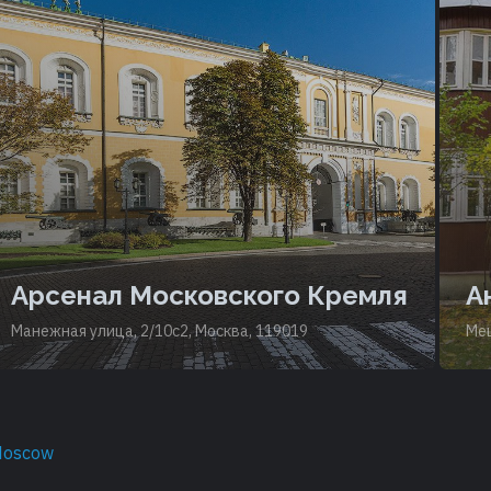
Арсенал Московского Кремля
А
Манежная улица, 2/10с2, Москва, 119019
Мещ
Moscow