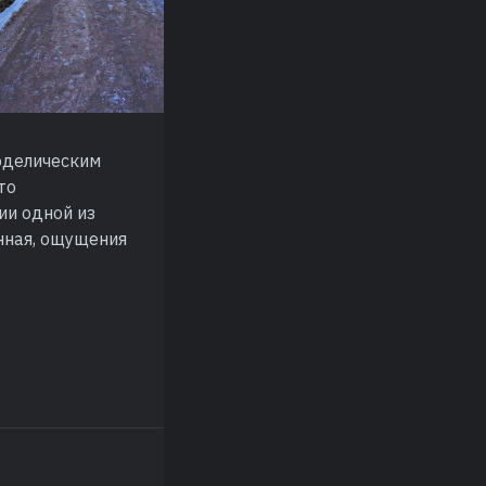
оделическим
то
и одной из
анная, ощущения