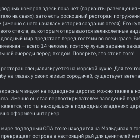
дводных номеров здесь пока нет (варианты размещения 
гало на сваях), зато есть роскошный ресторан, погруженн
 (именно с него началась история создания отеля). Его ку
вого стекла, за которым открываются великолепные виды
одводный мир предстает перед гостями во всей красе. В
иченная — всего 14 человек, поэтому лучше заранее заказ
льшой очереди перед входом. Поверьте, это стоит того!
 ресторан специализируется на морской кухне. Для тех го
ыбу на глазах у своих живых сородичей, существует вегет
екрасным видом на подводное царство можно также в но
yama. Именно он стал первооткрывателем заведений подо
 кажется, что ты находишься в подводных владениях цар
ычно оформлен интерьер.
 мире подводный СПА тоже находится на Мальдивах в го
кт превращает острова в настоящий рай для ценителей н