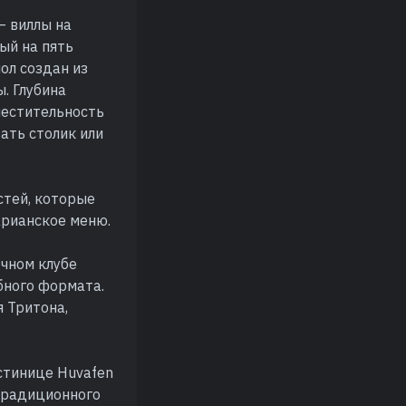
— виллы на
ый на пять
пол создан из
. Глубина
местительность
ать столик или
стей, которые
арианское меню.
чном клубе
бного формата.
я Тритона,
стинице Huvafen
етрадиционного