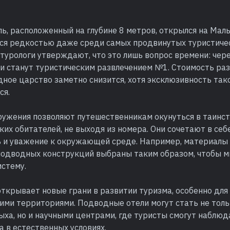
ь, расположенный на глубине 8 метров, открылся на Маль
ся редкостью даже среди самых продвинутых туристиче
турологи утверждают, что это лишь вопрос времени: чер
и станут туристическим развлечением №1. Стоимость ра
ное царство заметно снизится, хотя эксклюзивность так
ся.
ужения позволяют путешественникам окунуться в таинс
ких обитателей, не выходя из номера. Они сочетают в се
ь и уважение к окружающей среде. Например, материалы
подводных конструкций выбраны таким образом, чтобы 
истему.
ткрывает новые грани в развитии туризма, особенно для 
ими территориями. Подводные отели могут стать не толь
ыха, но и научными центрами, где туристы смогут наблю
 в естественных условиях.