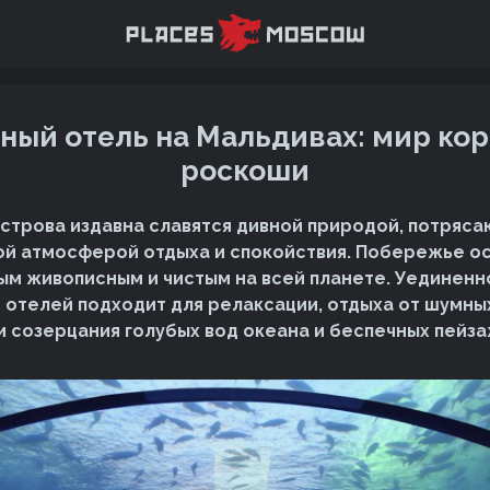
ный отель на Мальдивах: мир кор
роскоши
строва издавна славятся дивной природой, потряс
ой атмосферой отдыха и спокойствия. Побережье о
ым живописным и чистым на всей планете. Уединенн
отелей подходит для релаксации, отдыха от шумны
 и созерцания голубых вод океана и беспечных пейза