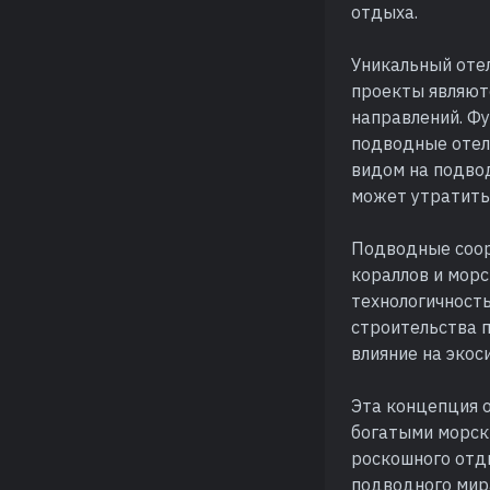
отдыха.
Уникальный отел
проекты являют
направлений. Фу
подводные отел
видом на подвод
может утратить
Подводные соор
кораллов и морс
технологичност
строительства 
влияние на экос
Эта концепция о
богатыми морск
роскошного отд
подводного мира