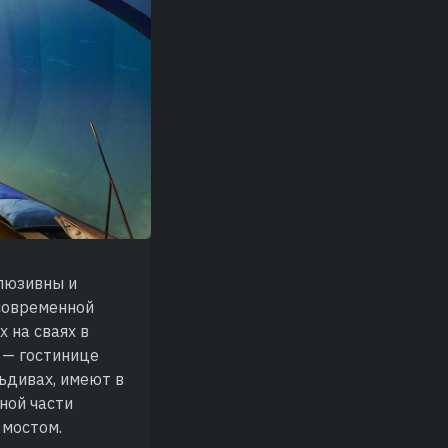
клюзивны и
 современной
 на сваях в
 — гостинице
льдивах, имеют в
ной части
 мостом.