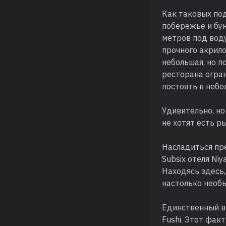
Как таковых по
побережье и бун
метров под воду
прочного акрило
небольшая, но п
ресторана огран
постоять в небо
Удивительно, но
не хотят есть р
Насладиться пр
Subsix отеля Ni
Находясь здесь,
настолько необ
Единственный в
Fushi. Этот фа