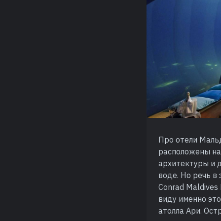
Про отели Маль
расположены на
архитектуры и д
воде. Но речь в
Conrad Maldives
виду именно это
атолла Ари. Ос