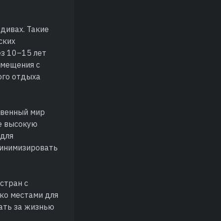
дивах. Такие
ских
ез 10–15 лет
змещения с
ого отдыха
твенный мир
бе высокую
 для
минимизировать
стран с
ко местами для
дать за жизнью