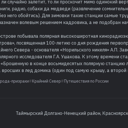
 ли случайно залетит, то ли проскочит мимо одинокий верт
ниги, радио, собаки да медведи (развлечение сомнительн
ез него обойтись). Для зимовки такие станции самые тру
назначен волевым решением кадровика, а не подобран на
 острове побывала полярная высокоширотная кинорадиоэ
трова», посвященная 100-летию со дня рождения первоп
йнего Севера - основателя «Норильского никеля» А.П. Зав
ярного исследователя Г.А. Ушакова. К этому времени ст
: «Брошенную в конце восьмидесятых полярную станцию 
вросших в лед домика (один под самую крышу, а второй 
орода-призраки
Крайний Север
Путешествия по России
Таймырский Долгано-Ненецкий район, Красноярск