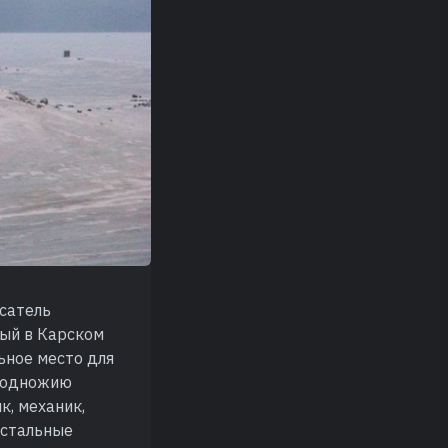
исатель
ный в Карском
ьное место для
 подножию
к, механик,
остальные