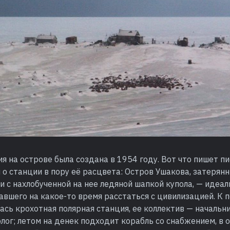
я на острове была создана в 1954 году. Вот что пишет п
о станции в пору её расцвета: Остров Ушакова, затерян
и с нахлобученной на нее ледяной шапкой купола, — идеал
авшего на какое-то время расстаться с цивилизацией. К
ась крохотная полярная станция, ее коллектив — начальни
лог; летом на денек подходит корабль со снабжением, в 