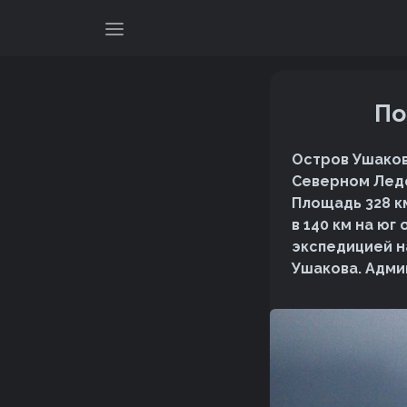
По
Остров Ушаков
Северном Лед
Площадь 328 к
в 140 км на юг
экспедицией н
Ушакова. Адми