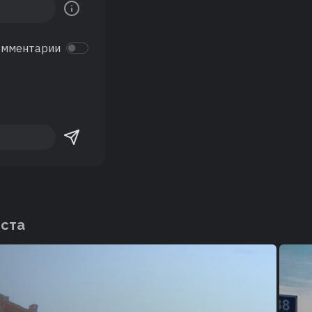
омментарии
еста