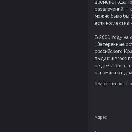
времена года то
развлечений — к
можно было бы б
если коллектив 
В 2001 году на
«Затерянные ос
российского Кра
выдающегося пол
не действовала
напоминают два 
Заброшенное
Г
Адрес