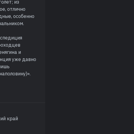
олет; из
ое, отлично
дные, особенно
чальником.
кспедиция
роходцев
енягина и
анция уже давно
лишь
наполовину)».
ий край