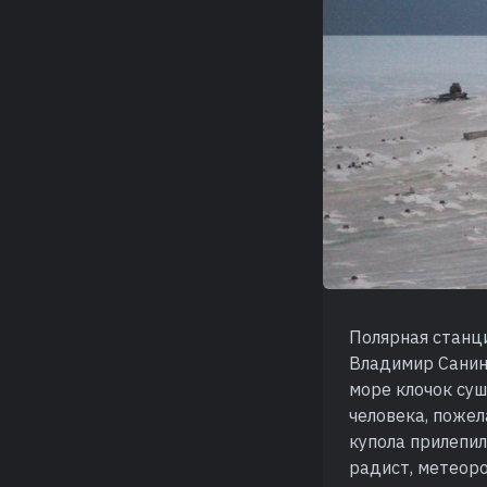
Полярная станци
Владимир Санин 
море клочок суш
человека, пожел
купола прилепил
радист, метеоро