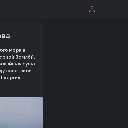
ова
ого моря в
ерной Землёй.
Ближайшая суша
оду советской
 Георгия