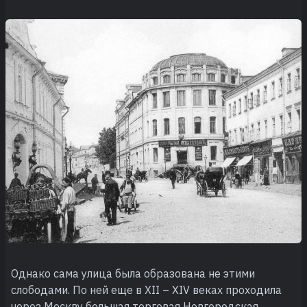
Однако сама улица была образована не этими
слободами. По ней еще в XII – XIV веках проходила
через Москву большая торговая Новгородская