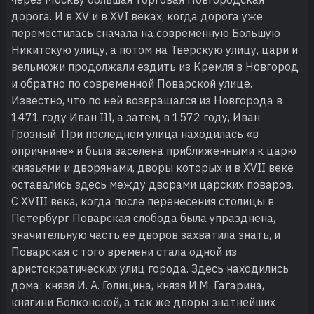
дорога. И в XV и в XVI веках, когда дорога уже
переместилась сначала на современную Большую
Никитскую улицу, а потом на Тверскую улицу, цари и
вельможи продолжали ездить из Кремля в Новгород
и обратно по современной Поварской улице.
Известно, что по ней возвращался из Новгорода в
1471 году Иван III, а затем, в 1572 году, Иван
Грозный. При последнем улица находилась «в
опричнине» и была заселена приближенными к царю
князьями и дворянами, дворы которых и в XVII веке
оставались здесь между дворами царских поваров.
С XVIII века, когда после перенесения столицы в
Петербург Поварская слобода была упразднена,
значительную часть ее дворов захватила знать, и
Поварская с того времени стала одной из
аристократических улиц города. Здесь находились
дома: князя И. А. Голицина, князя И.М. Гагарина,
княгини Волконской, а так же дворы знатнейших