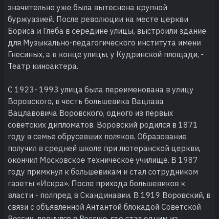
значительно уже была вытеснена крупной
буржуазией. После революции на месте церкви
Бориса и Глеба в середине улицы, выстроили здание
для Музыкально-педагогического института имени
Гнесиных, а в конце улицы, у Кудринской площади, -
Театр киноактера.
С 1923- 1993 улица была переименована в улицу
Воровского, в честь большевика Вацлава
Вацлавовича Воровского, одного из первых
советских дипломатов. Воровский родился в 1871
году в семье обрусевших поляков. Образование
получил в средней школе при лютеранской церкви,
окончил Московское техническое училище. В 1987
году примкнул к большевикам и стал сотрудником
газеты «Искра». После прихода большевиков к
власти - полпред в Скандинавии. В 1919 Воровский, в
связи с объявленной Антантой блокадой Советской
России, вернулся в Россию, где стал одним из