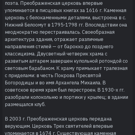
поэта. Преображенская церковь впервые
упоминается в писцовых книгах за 1616 г. Каменная
церковь с белокаменными деталями, выстроена в с.
Нижний Белоомут в 1795-1798 гг. Впоследствии она
неоднократно перестраивалась. Своеобразная
архитектура здания, отражает различные
направления стилей — от барокко до позднего
классицизма. Двусветный четверик храма с
развитым алтарем завершен купольной ротондой со
световым барабаном. К храму примыкает трапезная
с приделами: в честь Покрова Пресвятой
Богородицы и во имя Архангела Михаила. В
советское время храм был перестроен. В 1930-х гг.
разобрали колокольню и портики у крылец; в здании
размещался клуб.
В 2003 г. Преображенская церковь передана
верующим. Церковь Трех святителей впервые
упоминается в 1674 г. Существующая каменная