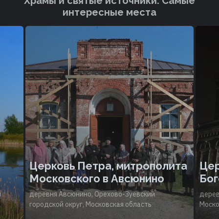
Храмы и святые источники. Cамые
интересные места
Церковь Петра, митрополита
Цер
Московского в Авсюнино
Бог
й
деревня Авсюнино, Орехово-Зуевский
дерев
городской округ, Московская область
Моско