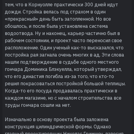
тем, что в Корнуолле практически 300 дней идут
дожди. Стройка велась под страхом в один
«прекрасный» день быть затопленной. Но все
обошлось, и после была установлена система
водоотвода. Ну и наконец, карьер частично был в
рабочем состоянии, и проект часто переносил свое
расположение. Один ученый как-то высказался, что
постройка рая загнала очень многих в ад. Эти слова
нашли подтверждение в судьбе одного местного
гончара Доминика Блэкуелла, который утверждал,
что его династия погибла из-за того, что кто-то
решил покрасоваться постройкой большой теплицы.
Когда-то его посуда продавалась практически в
каждом магазине, но с началом строительства все
труды гончара сошли на нет.
Изначально в основу проекта была заложена
конструкция цилиндрической формы. Однако
главный проектировщик Николас Гримшоу, взвесив