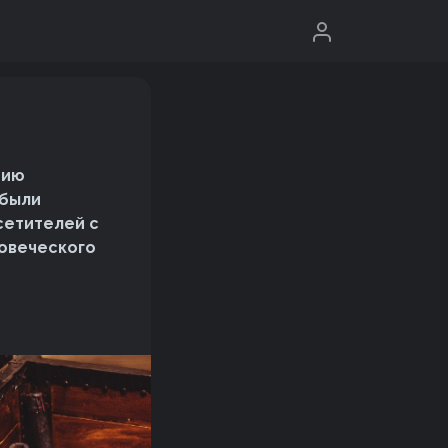
нию
 были
сетителей с
ловеческого