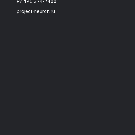
+7 495 374-7400
project-neuron.ru
т