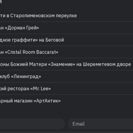
м
и в Старопименовском переулке
н «Дориан Грей»
ное граффити» на Беговой
н «Cristal Room Baccarat»
оны Божией Матери «Знамение» на Шереметевом дворе
клуб «Ленинград»
ий ресторан «Mr. Lee»
рный магазин «АртАнтик»