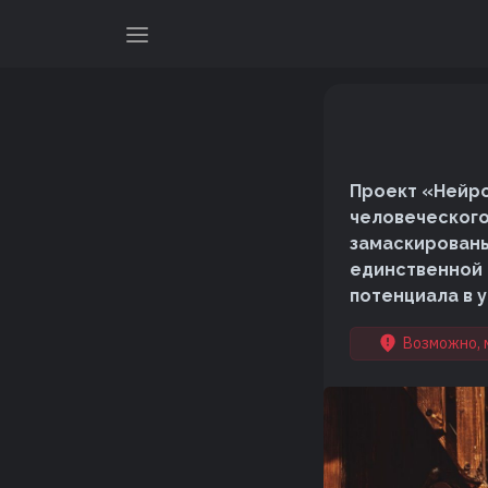
Проект «Нейро
человеческого
замаскированы
единственной 
потенциала в 
Возможно, 