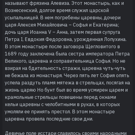
называют фрязина Алевиза. Этот монастырь, как и
Вознесенский, долгое время служил царской
усыпальницей. В нем погребены царевны, дочери
царя Алексея Михайловича – Софья и Екатерина;
дочь царя Иоанна V – Анна, затем первая супруга
Петра I, Евдокия Федоровна, урожденная Лопухина.
В этом монастыре после заговора Щегловитого в
1689 году заключена была сестра императора Петра
Великого, царевна и соправительница Софья. Но не
взирая на бдительность стражи, царевна чуть-чуть
не бежала из монастыря. Через пять лет София опять
успела раздуть пламя мятежа в стрельцах, посягая на
жизнь царяю Но бунт был во время усмирен царем и
крамольные стрельцы повешены перед окнами
кельи царевны с челобитными в руках, в которых
умоляли ее принять престол. В этом монастыре
царевна провела последние свои дни.
Девичье поле исстари славилось своими народными