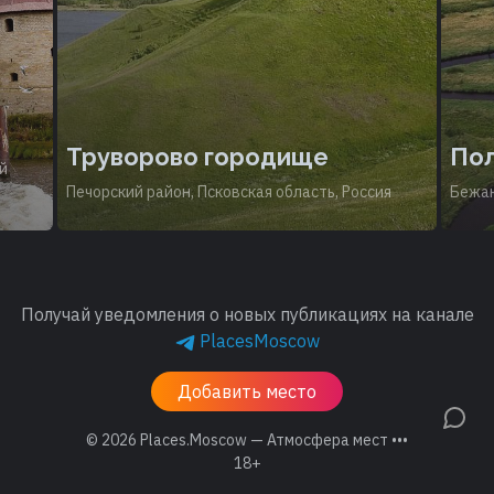
Труворово городище
Пол
й
Печорский район, Псковская область, Россия
Бежан
Получай уведомления о новых публикациях на канале
PlacesMoscow
Добавить место
© 2026
Places.Moscow — Атмосфера мест •••
18+