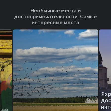
Необычные места и
достопримечательности. Cамые
интересные места
Яхр
дос
инт
ский,