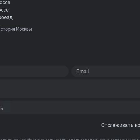
оссе
оссе
роезд
История Москвы
Отслеживать к