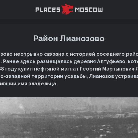
Район Лианозово
зово неотрывно связана с историей соседнего райо
. Ранее здесь размещалась деревня Алтуфьево, кот
88 году купил нефтяной магнат Георгий Мартынович 
юго-западной территории усадьбы, Лианозов устраив
чивший имя владельца.