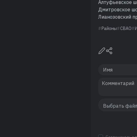
Алтуфьевское ш
Дмитровское ш
Лианозовский п
Районы
СВАО