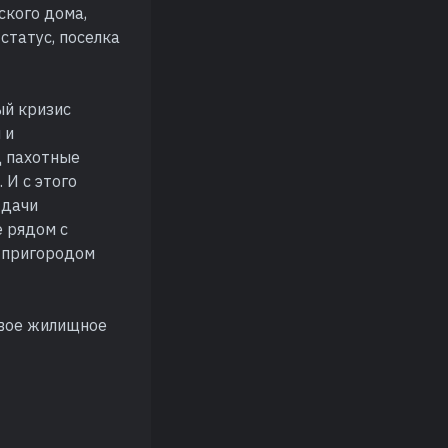
ского дома,
статус, поселка
ый кризис
 и
д пахотные
 И с этого
 дачи
е рядом с
м пригородом
овое жилищное