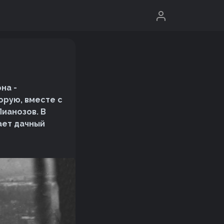
на -
орую, вместе с
Лианозов. В
ает дачный