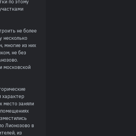
тки по этому
 участками
троить не более
у несколько
, многие из них
ком, не без
нозово.
и московской
торические
и характер
х место заняли
х помещениях
азместились
ло Лионозово в
телей, из