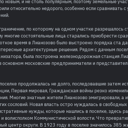
о новым, и не столь популярным, поэтому земельные учас
или относительно недорого, особенно если сравнивать с
ний.
раничение, по которому на одном участке разрешалось с
му многие состоятельные лица старались приобрести сраз
роткое время в Лианозово было выстроено порядка ста дач
нтересные архитектурные решения. Рядом с дачным посел
анизатора, была построена железнодорожная станция Лиа
 в основном московские предприниматели и представител
 поселке продолжалась не долго, последовавшие затем ис
юции, Первая мировая, Гражданская войны резко изменил
ния. Многие знатные жители Лианозово эмигрировали, а и
гих сословий. Новая власть остро нуждалась в свободны
истративные нужды, которые нашлись в поселке, здесь р
 и волисполком Коммунистической волости. Что преврати
й центр округи. В 1923 году в поселке значилось 385 жи