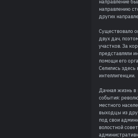
направление был
направлению сто
других направле
Существовало ог
двух дач, поэто
участков. За ко
представляли и
помощи его орг
Селились здесь
интеллигенции.
Дачная жизнь в
события: револ
местного населе
выходцы из дру
под свои админ
волостной совет
административны