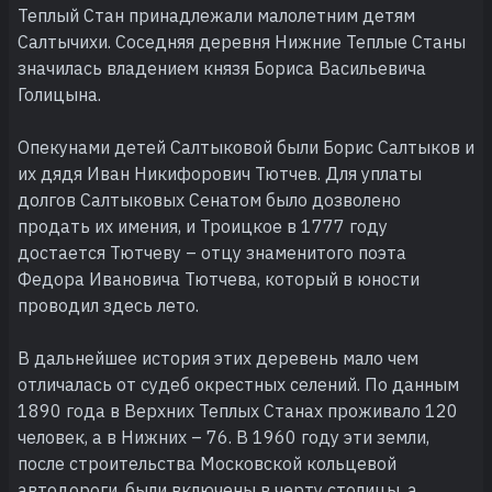
Теплый Стан принадлежали малолетним детям
Салтычихи. Соседняя деревня Нижние Теплые Станы
значилась владением князя Бориса Васильевича
Голицына.
Опекунами детей Салтыковой были Борис Салтыков и
их дядя Иван Никифорович Тютчев. Для уплаты
долгов Салтыковых Сенатом было дозволено
продать их имения, и Троицкое в 1777 году
достается Тютчеву – отцу знаменитого поэта
Федора Ивановича Тютчева, который в юности
проводил здесь лето.
В дальнейшее история этих деревень мало чем
отличалась от судеб окрестных селений. По данным
1890 года в Верхних Теплых Станах проживало 120
человек, а в Нижних – 76. В 1960 году эти земли,
после строительства Московской кольцевой
автодороги, были включены в черту столицы, а