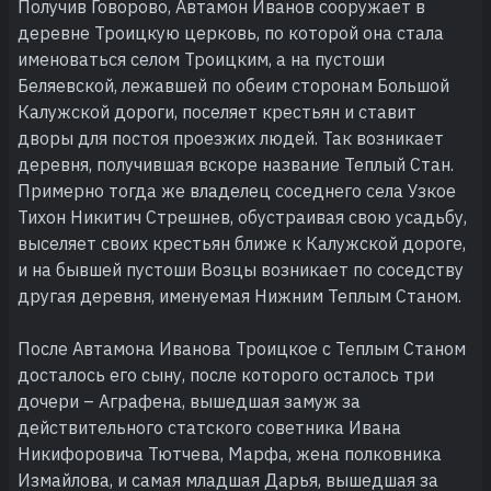
Получив Говорово, Автамон Иванов сооружает в
деревне Троицкую церковь, по которой она стала
именоваться селом Троицким, а на пустоши
Беляевской, лежавшей по обеим сторонам Большой
Калужской дороги, поселяет крестьян и ставит
дворы для постоя проезжих людей. Так возникает
деревня, получившая вскоре название Теплый Стан.
Примерно тогда же владелец соседнего села Узкое
Тихон Никитич Стрешнев, обустраивая свою усадьбу,
выселяет своих крестьян ближе к Калужской дороге,
и на бывшей пустоши Возцы возникает по соседству
другая деревня, именуемая Нижним Теплым Станом.
После Автамона Иванова Троицкое с Теплым Станом
досталось его сыну, после которого осталось три
дочери – Аграфена, вышедшая замуж за
действительного статского советника Ивана
Никифоровича Тютчева, Марфа, жена полковника
Измайлова, и самая младшая Дарья, вышедшая за