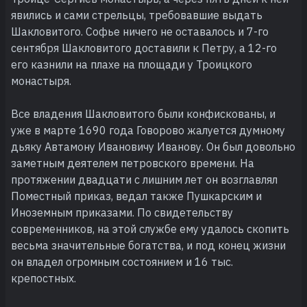
явились и сами стрельцы, требовавшие выдать
Шакловитого. Софье ничего не оставалось и 7-го
сентября Шакловитого доставили к Петру, а 12-го
его казнили на плахе на площади у Троицкого
монастыря.
Все владения Шакловитого были конфискованы, и
уже в марте 1690 года Говорово жалуется думному
дьяку Автамону Ивановичу Иванову. Он был довольно
заметным деятелем петровского времени. На
протяжении двадцати с лишним лет он возглавлял
Поместный приказ, ведал также Пушкарским и
Иноземным приказами. По свидетельству
современников, на этой службе ему удалось скопить
весьма значительные богатства, и под конец жизни
он владел огромным состоянием и 16 тыс.
крепостных.