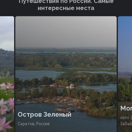
Путешествия по России. Cамые
интересные места
Мог
Остров Зеленый
село 
Саратов, Россия
Забай