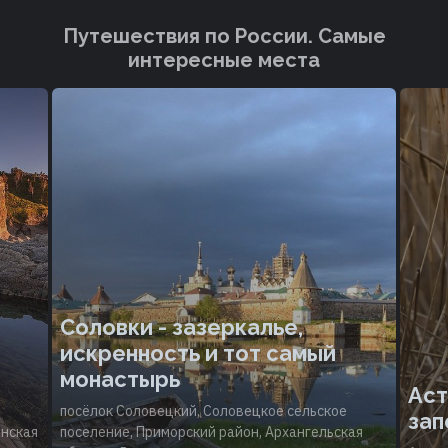
Путешествия по России. Cамые
интересные места
Соловки - зазеркалье,
искренность и тот самый
монастырь
Аст
посёлок Соловецкий, Соловецкое сельское
зап
инская
поселение, Приморский район, Архангельская