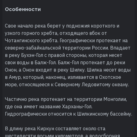
Особенности
Свое начало река берет у подножия короткого и
узкого горного хребта, отходящего вбок от
Чотангинского хребта. Географически протекает на
северно-забайкальской территории России. Впадает
в реку Бухэн-Гол с правой стороны, которая несет
свои воды в Балж-Гол. Балж-Гол протекает до реки
Онон, а Онон входит в реку Шилку. Шилка несет воды
в Амур, который, наконец, изливается в Охотское
море, относящееся к Северному Ледовитому океану.
Частично река протекает на территории Монголии,
где она имеет название Харханы-Гол.
Гидрографически относится к Шилкинскому бассейну.
В длину река Киркун составляет около ста
шестидесяти восьми километров, а водосборная