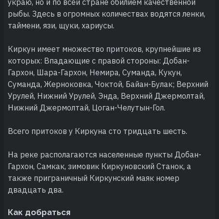
украю, но и по всей стране обилием качественной
рыбы. Здесь в огромных количествах водятся ленки,
таймени, язи, щуки, хариусы.
Киркун имеет множество притоков, крупнейшие из
которых: Впадающие с правой стороны: Добан-
Гархон, Шара-Гархон, Немира, Суманда, Кукун,
Суманда, Жерноковка, Чоктой, Байан-Булак; Верхний
Урулей, Нижний Урулей, Энда, Верхний Джермолтай,
Нижний Джермолтай, Цоган-Челутын-Гол.
Всего притоков у Киркуна сто тридцать шесть.
На реке располагаются населенные пункты Добан-
Гархон, Самкак, зимовик Киркуновский Станок, а
также приграничный Киркунский маяк номер
двадцать два.
Как добраться