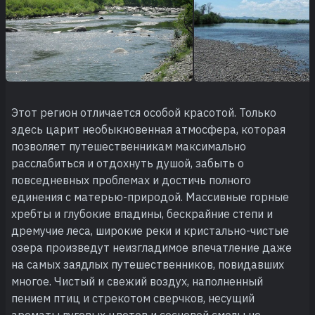
Этот регион отличается особой красотой. Только
здесь царит необыкновенная атмосфера, которая
позволяет путешественникам максимально
расслабиться и отдохнуть душой, забыть о
повседневных проблемах и достичь полного
единения с матерью-природой. Массивные горные
хребты и глубокие впадины, бескрайние степи и
дремучие леса, широкие реки и кристально-чистые
озера произведут неизгладимое впечатление даже
на самых заядлых путешественников, повидавших
многое. Чистый и свежий воздух, наполненный
пением птиц и стрекотом сверчков, несущий
ароматы луговых цветов и сосновой смолы не