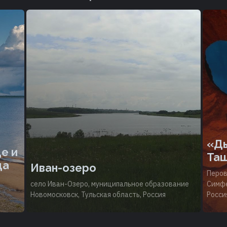
«Ды
е и
Та
да
Иван-озеро
Перов
село Иван-Озеро, муниципальное образование
Симфе
Новомосковск, Тульская область, Россия
Росси