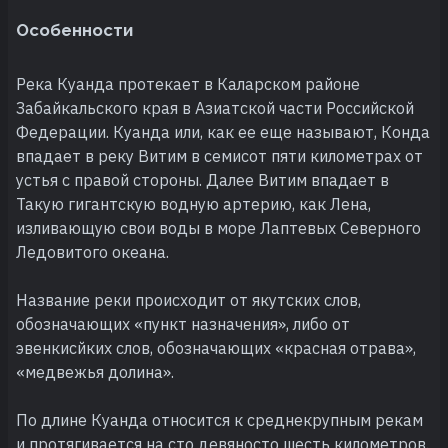
Особенности
Река Куанда протекает в Каларском районе
Забайкальского края в Азиатской части Российской
Федерации. Куанда или, как ее еще называют, Конда
впадает в реку Витим в семисот пяти километрах от
устья с правой стороны. Далее Витим впадает в
Такую гигантскую водную артерию, как Лена,
изливающую свои воды в море Лаптевых Северного
Ледовитого океана.
Название реки происходит от якутских слов,
обозначающих «пункт назначения», либо от
эвенкисйких слов, обозначающих «красная отрава»,
«медвежья долина».
По длине Куанда относится к среднекрупным рекам
и протягивается на сто девяносто шесть километров.