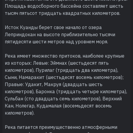
Площадь водосборного бассейна составляет шесть
тысяч пятьсот тридцать квадратных километров.
Исток Куанды берет свое начало от озера
Леприндокан на высоте приблизительно тысячи
пятидесяти шести метров над уровнем моря.
Река имеет множество притоков, наиболее крупные
из которых: Левые: Эймнах (шестьдесят пять
километров), Пурилаг (тридцать два километра),
Сыни, Намаракит (шестьдесят восемь километров);
Правые: Удакит, Макруя (двадцать шесть
километров), Баронка (тридцать четыре километра),
Сульбан (сто двадцать семь километров), Верхний
Кан, Нолегар, Кудамалая (восемьдесят восемь
километров).
Река питается преимущественно атмосферными