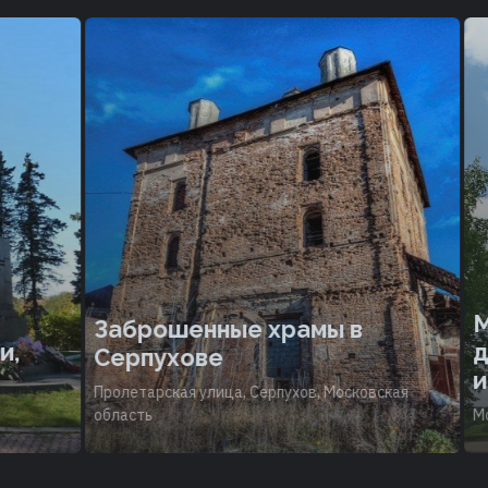
Мо
Заброшенные храмы в
дос
Серпухове
инт
Пролетарская улица, Серпухов, Московская
область
Моско