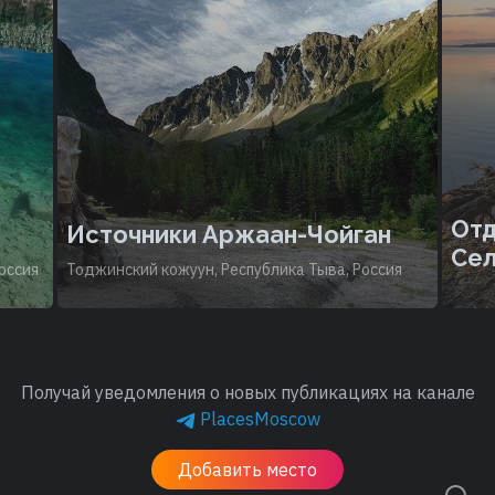
Отд
Источники Аржаан-Чойган
Сел
оссия
Тоджинский кожуун, Республика Тыва, Россия
Получай уведомления о новых публикациях на канале
PlacesMoscow
Добавить место