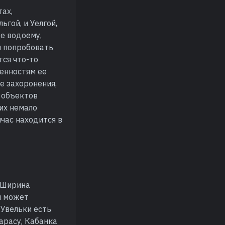
ах,
ьгой, и Уелгой,
же водоему,
и попробовать
тся что-то
бенностям ее
ие захоронения,
 объектов
них немало
час находится в
. Ширина
и может
 Увельки есть
арасу, Кабанка