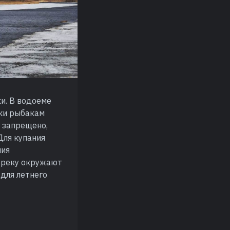
ки. В водоеме
чки рыбакам
е запрещено,
Для купания
ния
и реку окружают
 для летнего