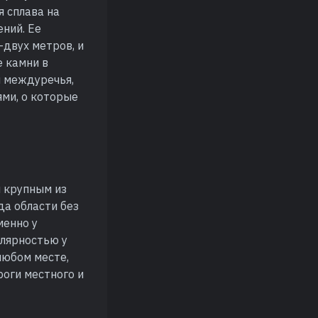
я сплава на
ний. Ее
-двух метров, и
 камни в
и междуречья,
ями, о которые
м крупным из
да области без
менно у
лярностью у
любом месте,
роги местного и