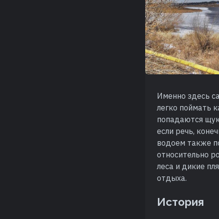
Именно здесь са
легко поймать к
попадаются щуки
если речь, коне
водоем также по
относительно ро
леса и дикие пл
отдыха.
История