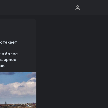
ротекает
е
т в более
обширное
ии.