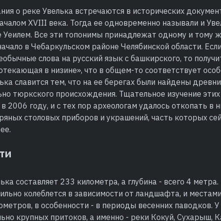
ния о реке Увелька встречаются в исторических документ
чалом XVIII века. Тогда ее одновременно называли и Увел
е Уеилем. Все эти топонимы принадлежат одному и тому 
ачало в Чебаркульском районе Челябинской области. Есл
еобычные слова на русский язык с башкирского, то получи
отекающая в низине», что в общем-то соответствует осо
лька славится тем, что на ее берегах были найдены древн
но тюркского происхождения. Тщательное изучение этих
 в 2006 году, и с тех пор археологам удалось откопать в 
ряных столовых приборов и украшений, часть которых сей
ее.
ти
ька составляет 233 километра, а глубина - всего 4 метра
ильно колеблется в зависимости от ландшафта, и местам
ометров, в особенности - в периоды весенних паводков. У
ьно крупных притоков, а именно - реки Кокуй, Сухарыш, К