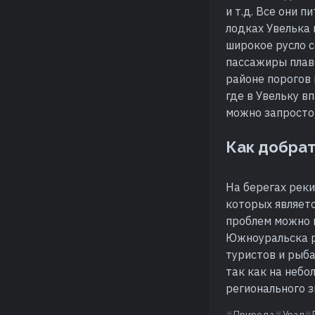
и т.д. Все они 
лодках Увелька
широкое русло 
пассажиры плав
районе порогов 
где в Увельку в
можно запросто 
Как добра
На берегах рек
которых являетс
проблем можно к
Южноуральска р
туристов и рыба
так как на небо
регионального з
Природа
Урал