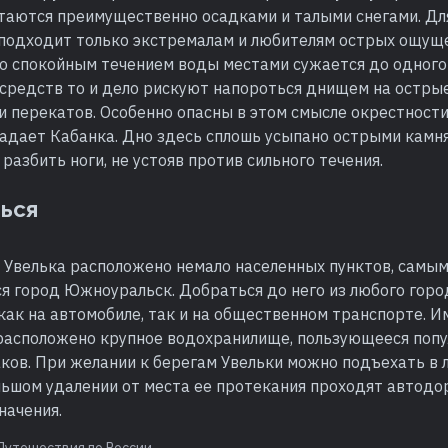
питаются преимущественно осадками и талыми снегами. Дл
 подходит только экстремалам и любителям острых ощуще
со спокойным течением воды местами сужается до одного
средств то и дело рискуют напороться днищем на острые
и перекатов. Особенно опасны в этом смысле окрестност
падает Кабанка. Дно здесь сплошь усыпано острыми камн
разбить ноги, не устояв против сильного течения.
ться
и Увелька расположено немало населенных пунктов, самы
я город Южноуральск. Добраться до него из любого горо
ак на автомобиле, так и на общественном транспорте. И
асположено крупное водохранилище, пользующееся попу
ков. При желании к берегам Увельки можно подъехать в 
льшом удалении от места ее протекания проходят автодо
начения.
Путешествия по России