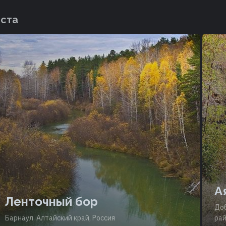
еста
А
Ленточный бор
Доб
Барнаул, Алтайский край, Россия
рай