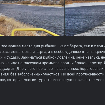
мое лучшее место для рыбалки - как с берега, так и с лод
арася, леща, ерша и карпа, а в особо удачные дни на крю
 и судаки. Заниматься рыбной ловлей на реке Увелька н
чно, не идет о массовом промысле сродни браконьерству. 
дходит. Дно у него песчаное, не заиленное. Береговая ли
вная, без заболоченных участков. По всей протяженност
яжи, которые многие туристы используют в качестве мест