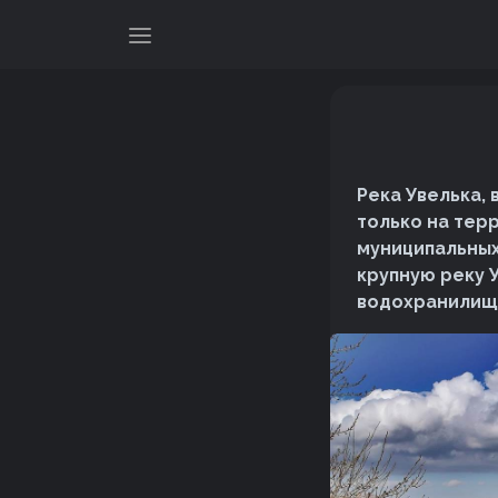
Река Увелька,
только на тер
муниципальных
крупную реку 
водохранилище