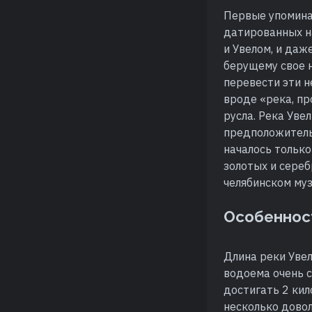
Первые упомина
датированных на
и Увелом, и даж
берущему свое н
перевести эти н
вроде «река, пр
русла. Река Уве
предположитель
началось только
золотых и сереб
челябинском муз
Особеннос
Длина реки Увел
водоема очень с
достигать 2 кил
несколько довол