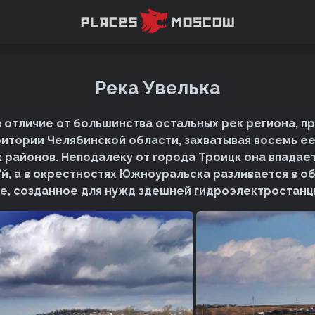
Река Увелька
 в отличие от большинства остальных рек региона, п
ритории Челябинской области, захватывая восемь е
 районов. Неподалеку от города Троицк она впадае
Уй, а в окрестностях Южноуральска разливается в 
, созданное для нужд здешней гидроэлектростанц