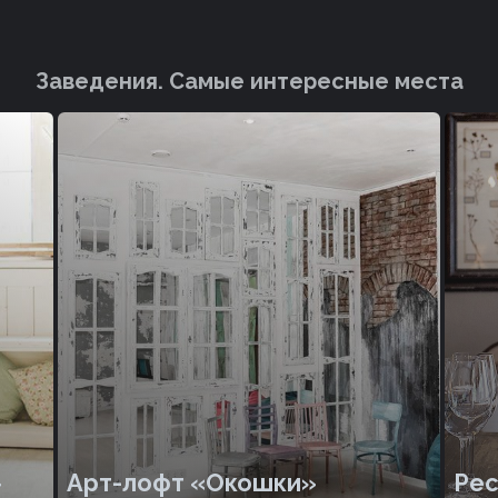
Заведения. Cамые интересные места
»
Арт-лофт «Окошки»
Рес