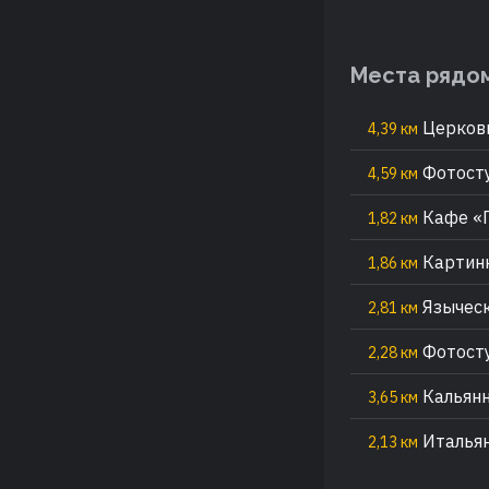
Места рядо
Церковь
4,39 км
Фотосту
4,59 км
Кафе «
1,82 км
Картинн
1,86 км
Языческ
2,81 км
Фотосту
2,28 км
Кальянн
3,65 км
Итальян
2,13 км