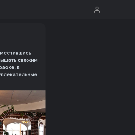
зместившись
 дышать свежим
раоке, в
 увлекательные