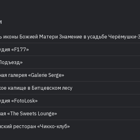
м
 иконы Божией Матери Знамение в усадьбе Черёмушки-
дия «F177»
Подъезд»
ая галерея «Galerie Serge»
ое капище в Битцевском лесу
дия «FotoLosk»
ая «The Sweets Lounge»
ский ресторан «Чикко-клуб»