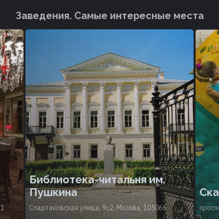
Заведения. Cамые интересные места
Библиотека-читальня им.
Пушкина
Ска
31
Спартаковская улица, 9с2, Москва, 105066
просп