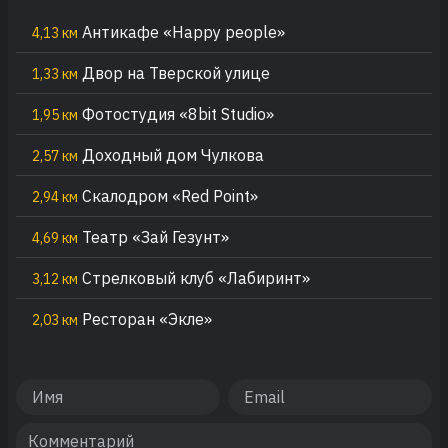
Антикафе «Happy people»
4,13 км
Двор на Тверской улице
1,33 км
Фотостудия «8bit Studio»
1,95 км
Доходный дом Чулкова
2,57 км
Скалодром «Red Point»
2,94 км
Театр «Зай Гезунт»
4,69 км
Стрелковый клуб «Лабиринт»
3,12 км
Ресторан «Экле»
2,03 км