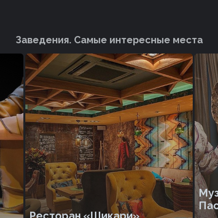
Заведения. Cамые интересные места
Муз
Па
Ресторан «Шикари»