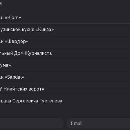
м
н «Bjorn»
узинской кухни «Кинза»
ан «Шердор»
льный Дом Журналиста
Дума»
н «Sandal»
У Никитских ворот»
вана Сергеевича Тургенева