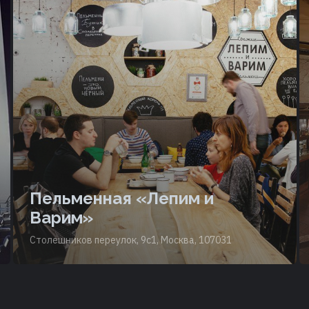
Пельменная «Лепим и
Варим»
Столешников переулок, 9с1, Москва, 107031