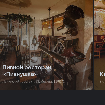
Пивной ресторан
«Пивнушка»
К
Ленинский проспект, 28, Москва, 119071
3-я