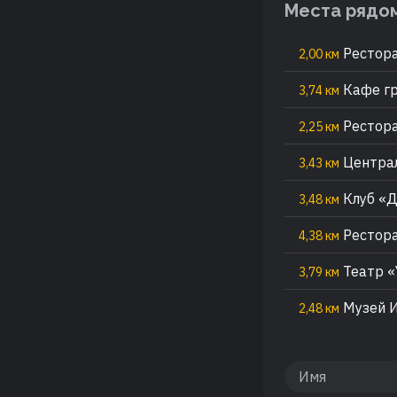
Места рядо
Рестора
2,00 км
Кафе гр
3,74 км
Рестор
2,25 км
Центра
3,43 км
Клуб «
3,48 км
Рестора
4,38 км
Театр «
3,79 км
Музей И
2,48 км