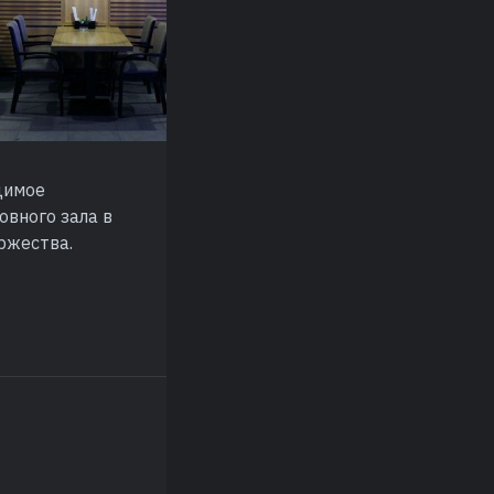
димое
овного зала в
ржества.