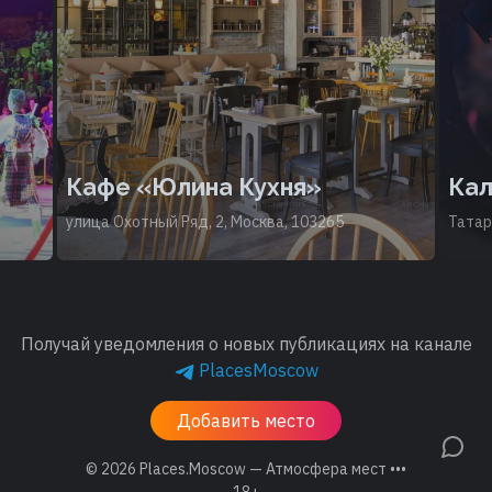
Кафе «Юлина Кухня»
Кал
улица Охотный Ряд, 2, Москва, 103265
Татар
Получай уведомления о новых публикациях на канале
PlacesMoscow
Добавить место
© 2026
Places.Moscow — Атмосфера мест •••
18+