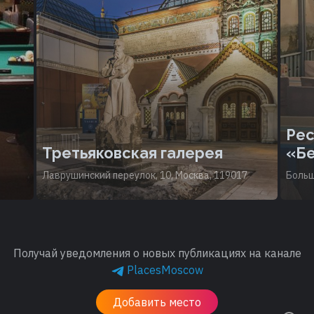
Рес
Третьяковская галерея
«Бе
Лаврушинский переулок, 10, Москва, 119017
Больш
Получай уведомления о новых публикациях на канале
PlacesMoscow
Добавить место