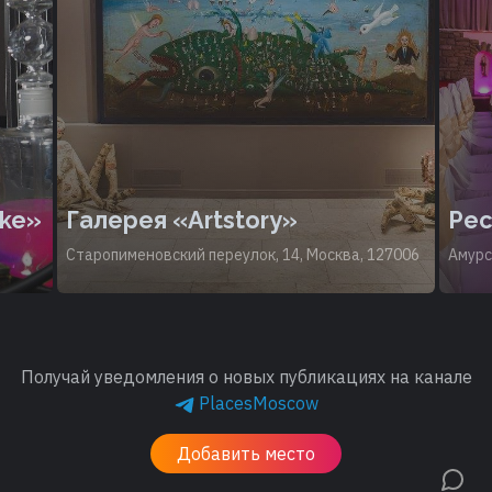
oke»
Галерея «Artstory»
Рес
Старопименовский переулок, 14, Москва, 127006
Амурс
Получай уведомления о новых публикациях на канале
PlacesMoscow
Добавить место