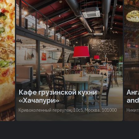
Кафе грузинской кухни
Анг
«Хачапури»
and
Кривоколенный переулок, 10с5, Москва, 101000
Никит