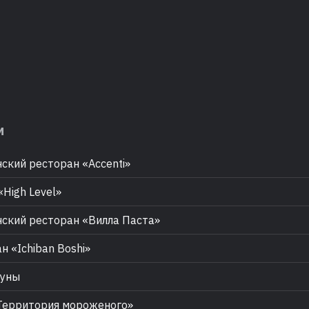
м
ский ресторан «Accenti»
«High Level»
ский ресторан «Вилла Паста»
н «Ichiban Boshi»
Луны
ерритория мороженого»