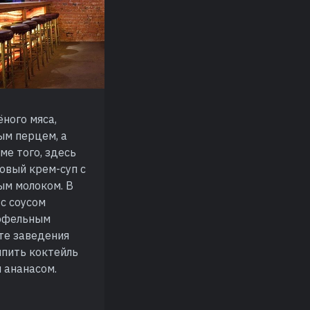
ёного мяса,
ым перцем, а
ме того, здесь
овый крем-суп с
ым молоком. В
с соусом
рюфельным
рте заведения
ыпить коктейль
 ананасом.