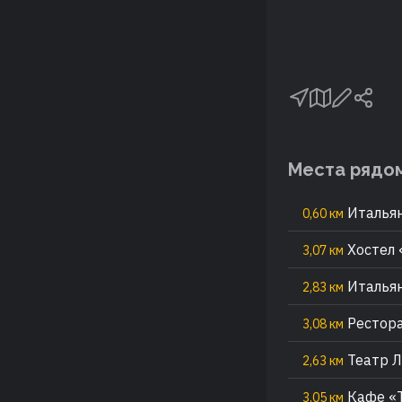
Места рядо
Итальян
0,60 км
Хостел 
3,07 км
Итальян
2,83 км
Рестора
3,08 км
Театр 
2,63 км
Кафе «Т
3,05 км