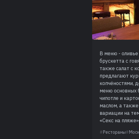
В меню - оливье
брускетта с гов
также салат с к
предлагают кури
копчёностями, 
меню основных б
чипотле и карт
маслом, а также
вариации на тем
«Секс на пляже»
Рестораны
Мос