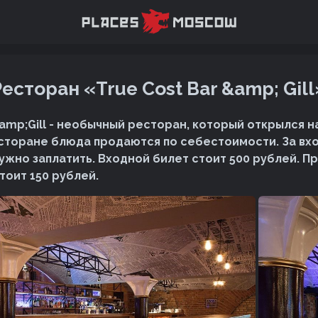
Ресторан «True Cost Bar &amp; Gill
amp;Gill - необычный ресторан, который открылся н
есторане блюда продаются по себестоимости. За вх
жно заплатить. Входной билет стоит 500 рублей. При
стоит 150 рублей.