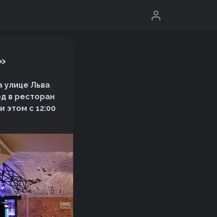
»
а улице Льва
од в ресторан
 этом с 12:00