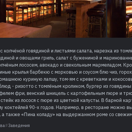
 с копчёной говядиной и листьями салата, нарезка из томл
ядиной и овощами гриль, салат с бужениной и маринованн
опчёным лососем, авокадо и свекольным мармеладом. Кро
ные крылья барбекю с морковью и соусом блю чиз, горох
домашнюю куриную лапшу, том-ям с креветками и кокосов
люд - ризотто с томлёным кроликом, бургер из говядины 
офелем фри, венский шницель с картофельным пюре и т
 стейк из лосося с пюре из цветной капусты. В барной ка
у коктейлей 90-х годов. Например, в ресторане можно в
, а также «Пина коладу» на выдержанном роме со свежим
ква
Заведения