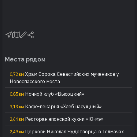
Места рядом
Храм Сорока Севастийских мучеников у
0,72 км
Новоспасского моста
Ночной клуб «Высоцкий»
0,85 км
Кафе-пекарня «Хлеб насущный»
3,13 км
Ресторан японской кухни «Ю-мэ»
2,64 км
Церковь Николая Чудотворца в Толмачах
2,49 км