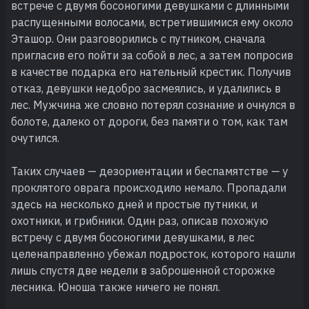
встрече с двумя босоногими девушками с длинными
распущенными волосами, встретившимися ему около
Эташор. Они разговорились с путником, сначала
пригласив его пойти за собой в лес, а затем попросив
в качестве подарка его нательный крестик. Получив
отказ, девушки недобро засмеялись, и удалились в
лес. Мужчина же словно потерял сознание и очнулся в
болоте, далеко от дороги, без памяти о том, как там
очутился.
Таких случаев — дезориентации и беспамятстве — у
проклятого оврага происходило немало. Пропадали
здесь на несколько дней и простые путники, и
охотники, и грибники. Один раз, описав похожую
встречу с двумя босоногими девушками, в лес
целенаправленно убежал подросток, которого нашли
лишь спустя две недели в заброшенной сторожке
лесника. Юноша также ничего не понял.