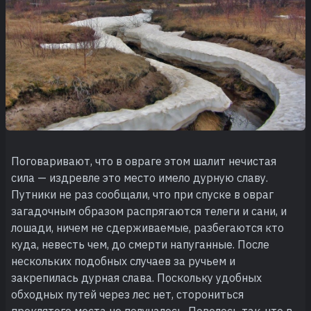
Поговаривают, что в овраге этом шалит нечистая
сила — издревле это место имело дурную славу.
Путники не раз сообщали, что при спуске в овраг
загадочным образом распрягаются телеги и сани, и
лошади, ничем не сдерживаемые, разбегаются кто
куда, невесть чем, до смерти напуганные. После
нескольких подобных случаев за ручьем и
закрепилась дурная слава. Поскольку удобных
обходных путей через лес нет, сторониться
проклятого места не получалось. Повелось так, что в