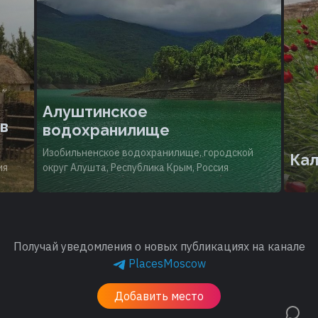
Алуштинское
в
водохранилище
Изобильненское водохранилище, городской
Кал
ия
округ Алушта, Республика Крым, Россия
Получай уведомления о новых публикациях на канале
PlacesMoscow
Добавить место