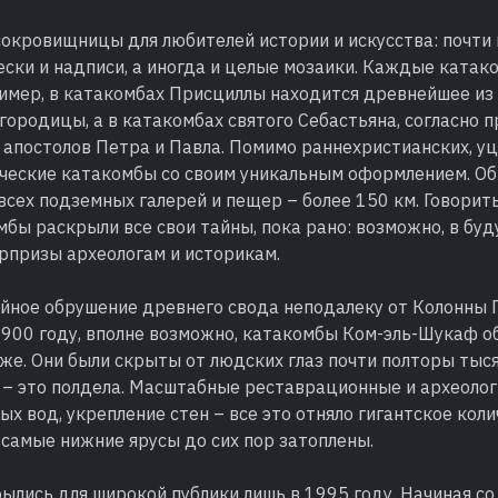
сокровищницы для любителей истории и искусства: почти
ески и надписи, а иногда и целые мозаики. Каждые ката
ример, в катакомбах Присциллы находится древнейшее из
ородицы, а в катакомбах святого Себастьяна, согласно 
апостолов Петра и Павла. Помимо раннехристианских, уц
ыческие катакомбы со своим уникальным оформлением. О
сех подземных галерей и пещер – более 150 км. Говорить
бы раскрыли все свои тайны, пока рано: возможно, в бу
рпризы археологам и историкам.
айное обрушение древнего свода неподалеку от Колонны 
1900 году, вполне возможно, катакомбы Ком-эль-Шукаф 
же. Они были скрыты от людских глаз почти полторы тыся
 – это полдела. Масштабные реставрационные и археолог
ых вод, укрепление стен – все это отняло гигантское коли
 самые нижние ярусы до сих пор затоплены.
лись для широкой публики лишь в 1995 году. Начиная со I