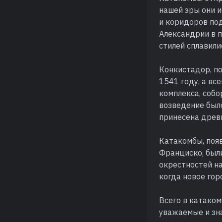
нашей эры они и
и коридоров под
Александрии в п
стилей сплавили
Конкистадор, п
1541 году, а вс
комплекса, собо
возведение было
принесена древ
Катакомбы, поя
Франциско, были
окрестностей на
когда новое го
Всего в катаком
уважаемые и зн