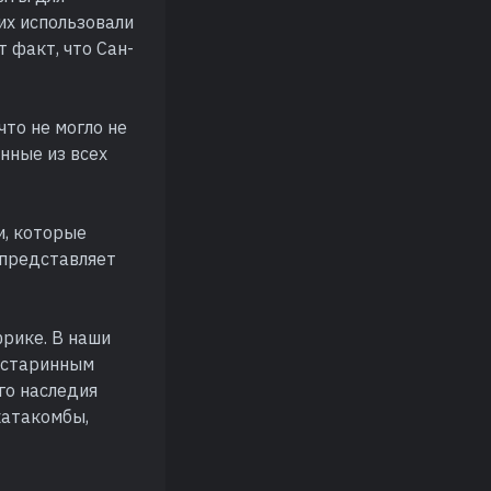
их использовали
т факт, что Сан-
что не могло не
нные из всех
и, которые
 представляет
рике. В наши
я старинным
го наследия
катакомбы,