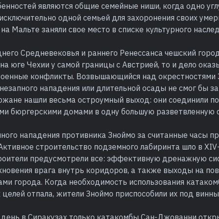
бенностей являются общие семейные ниши, когда одно угл
исключительно одной семьей для захоронения своих умер
на Мальте заняли свое место в списке культурного насл
него Средневековья и раннего Ренессанса чешский город
а юге Чехии у самой границы с Австрией, то и дело оказ
военные конфликты. Возвышающийся над окрестностями
внезапного нападения или длительной осады не смог бы за
ожане нашли весьма остроумный выход: они соединили п
еми бюргерскими домами в одну большую разветвленную с
нного нападения противника Зноймо за считанные часы п
Активное строительство подземного лабиринта шло в XIV-
роители предусмотрели все: эффективную дренажную сис
кновения врага внутрь коридоров, а также выходы на по
ами города. Когда необходимость использования катаком
целей отпала, жители Зноймо приспособили их под винны
 день в Сиракузах только катакомбы Сан-Джованни откр