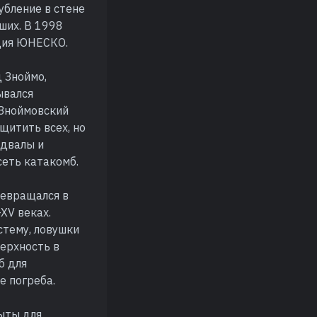
убление в стене
ших. В 1998
едия ЮНЕСКО.
 Зноймо,
ывался
 Зноймовский
щитить всех, но
одвалы и
еть катакомб.
ревращался в
XV веках.
тему, ловушки
верхность в
б для
е погреба.
ыты для