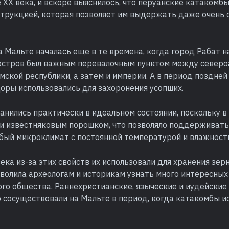
 XX века, и вскоре выяснилось, что перуанские катакомб
струкцией, которая позволяет им выдержать даже очень 
 Мальте началась еще в те времена, когда город Рабат 
 остров был важным перевалочным пунктом между север
ской республики, а затем и империи. А в период поздней
оры использовались для захоронения усопших.
нились практически в идеальном состоянии, поскольку в
и известняковым порошком, что позволяло поддерживать
бый микроклимат с постоянной температурой и влажност
ека из-за этих свойств их использовали для хранения зер
волила археологам и историкам узнать много интересных
го общества. Раннехристианские, языческие и иудейские
 сосуществовали на Мальте в период, когда катакомбы и