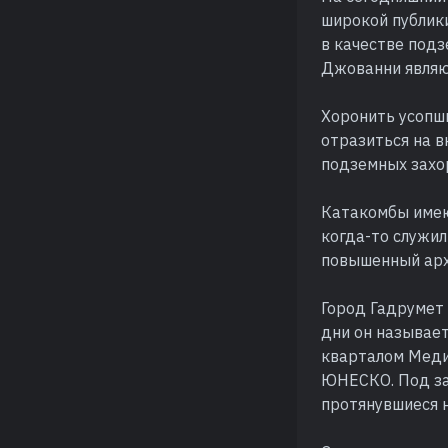
широкой публики
в качестве подзе
Джованни являю
Хоронить усопши
отразиться на в
подземных захо
Катакомбы имею
когда-то служи
повышенный арх
Город Гадрумет
дни он называе
кварталом Медин
ЮНЕСКО. Под за
протянувшиеся 