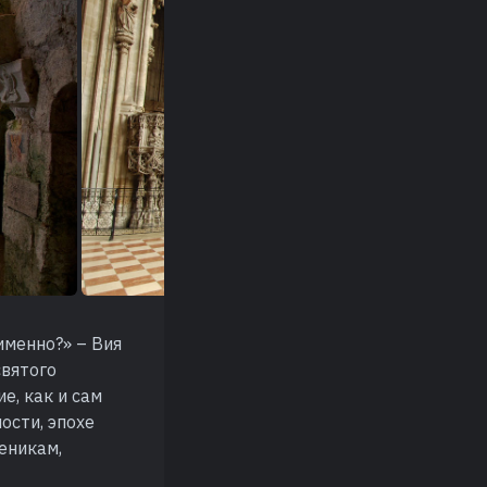
именно?» – Вия
святого
е, как и сам
ости, эпохе
еникам,