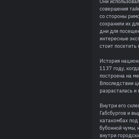
Они использовали
совершения тайн
со стороны римс
сохранили их дл
дни для посещен
интересные экс
стоит посетить 
История национа
1137 году, когд
построена на ме
Впоследствии це
разрасталась и 
Внутри его скле
Габсбургов и вы
катакомбах под 
бубонной чумы,
внутри городски