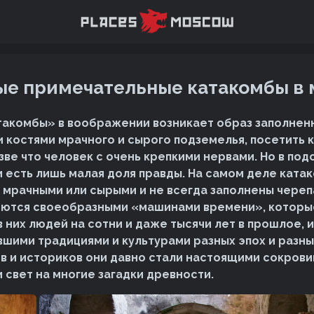
е примечательные катакомбы в
такомбы» в воображении возникает образ заполнен
 костями мрачного и сырого подземелья, посетить
зве что человек с очень крепкими нервами. Но в по
 есть лишь малая доля правды. На самом деле ката
 мрачными или сырыми и не всегда заполнены чере
ляются своеобразными «машинами времени», которы
 них людей на сотни и даже тысячи лет в прошлое, и
вшими традициями и культурами разных эпох и разны
в и историков они давно стали настоящими сокров
свет на многие загадки древности.