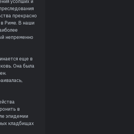
бения усопших и
 преследования
ьства прекрасно
 в Риме. В наши
наиболее
ый непременно
чинается еще в
ковь. Она была
ен.
раивалась,
ейства
ронить в
сле эпидемии
нных кладбищах