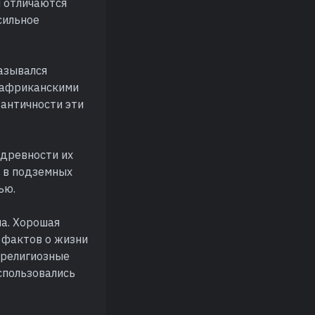
ы отличаются
сильное
назывался
оафриканскими
 античности эти
 древности их
 в подземных
ью.
на. Хорошая
 фактов о жизни
 религиозные
спользовались