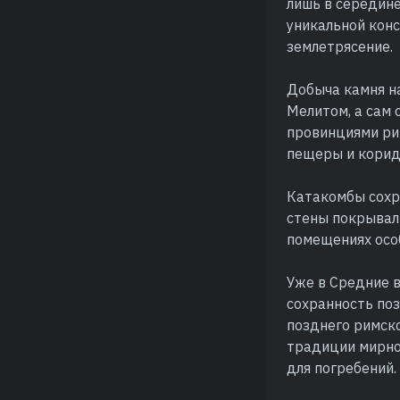
лишь в середине
уникальной кон
землетрясение.
Добыча камня на
Мелитом, а сам
провинциями рим
пещеры и корид
Катакомбы сохра
стены покрывал
помещениях осо
Уже в Средние в
сохранность поз
позднего римско
традиции мирно
для погребений.