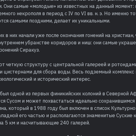
. Они самые «молодые» из известных на данный момент: 
много некрополя в период с IV по VI вв. н. э. Но именно то
тся самыми поздними, делает их уникальными.
х в них начали уже после окончания гонений на христиан, 
нутреннем убранстве коридоров и ниш: они самые украше
ронений Сиракуз.
т четкую структуру с центральной галереей и ротондам
ли цистернами для сбора воды. Весь подземный комплекс
еологический и исторический интерес.
 был одной из первых финикийских колоний в Северной Аф
тся Сусом и может похвастаться идеально сохранившимс
а, который в 1988 году был включен в список Культурно
падной его частью и располагаются знаменитые Суские 
на 5 км и насчитывающие 240 галерей.