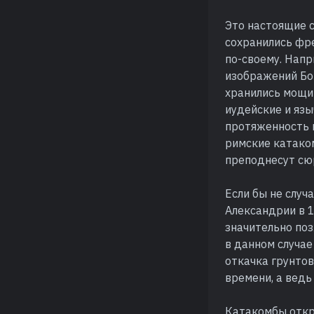
Это настоящие 
сохранились фр
по-своему. Нап
изображений Бог
хранились мощи 
иудейские и яз
протяженность в
римские катаком
преподнесут сю
Если бы не случ
Александрии в 
значительно поз
в данном случае
откачка грунтов
времени, а ведь
Катакомбы откры