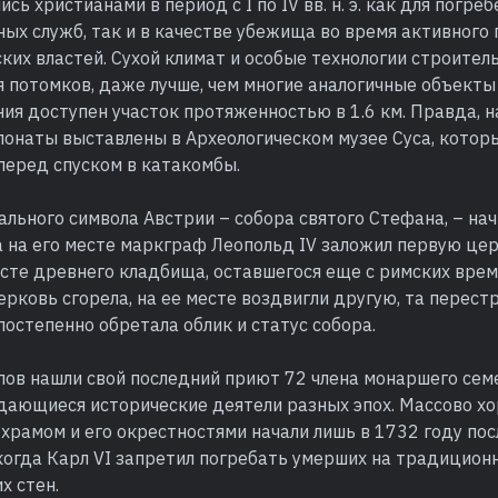
сь христианами в период с I по IV вв. н. э. как для погре
ых служб, так и в качестве убежища во время активного
ких властей. Сухой климат и особые технологии строител
я потомков, даже лучше, чем многие аналогичные объекты
ия доступен участок протяженностью в 1.6 км. Правда, 
понаты выставлены в Археологическом музее Суса, котор
перед спуском в катакомбы.
льного символа Австрии – собора святого Стефана, – на
а на его месте маркграф Леопольд IV заложил первую цер
сте древнего кладбища, оставшегося еще с римских врем
рковь сгорела, на ее месте воздвигли другую, та перест
постепенно обретала облик и статус собора.
пов нашли свой последний приют 72 члена монаршего сем
дающиеся исторические деятели разных эпох. Массово хо
храмом и его окрестностями начали лишь в 1732 году по
 когда Карл VI запретил погребать умерших на традицио
х стен.