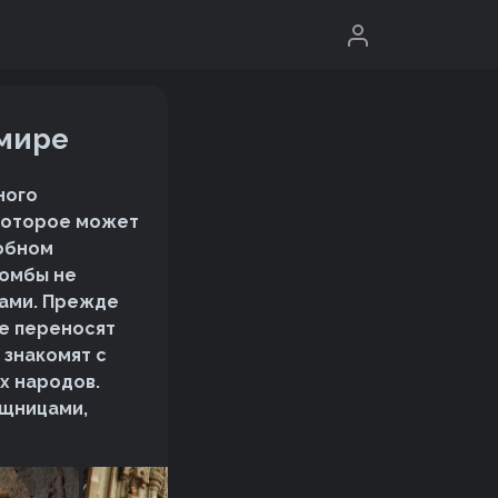
 мире
ного
 которое может
добном
комбы не
пами. Прежде
е переносят
 знакомят с
х народов.
ищницами,