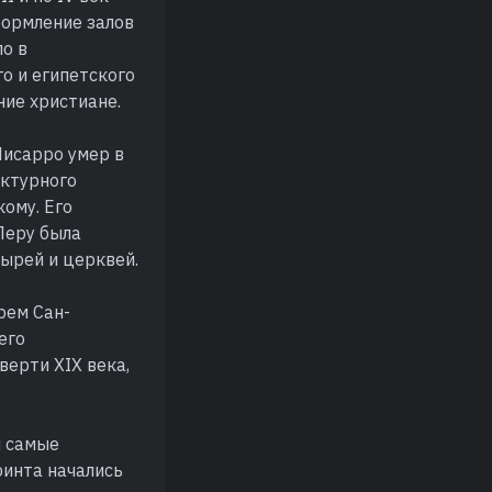
формление залов
ло в
о и египетского
ние христиане.
Писарро умер в
ектурного
ому. Его
Перу была
ырей и церквей.
рем Сан-
его
верти XIX века,
и самые
ринта начались