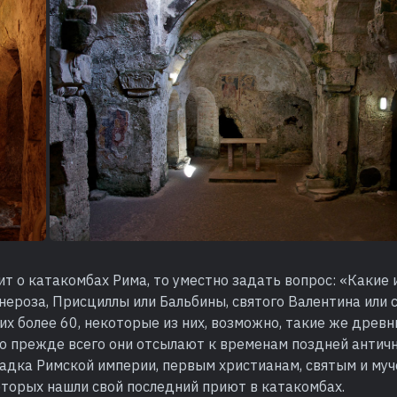
ит о катакомбах Рима, то уместно задать вопрос: «Какие 
ероза, Присциллы или Бальбины, святого Валентина или 
 их более 60, некоторые из них, возможно, такие же древни
о прежде всего они отсылают к временам поздней античн
адка Римской империи, первым христианам, святым и муч
оторых нашли свой последний приют в катакомбах.