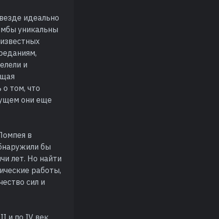
 везде идеально
комбы уникальны
 известных
преданиям,
елели и
бщая
 о том, что
дущем они еще
Помпея в
обнаружили бы
чи лет. Но найти
ические работы,
чество сил и
I и по IV век