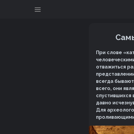
Самы
При слове «ка
человеческими
отважиться ра
представлении
всегда бывают
всего, они яв
спустившихся в
давно исчезну
Для археолого
проливающими 