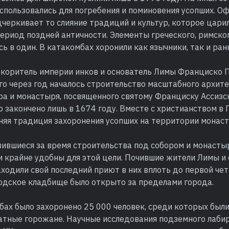
спользовались для погребения и поминовения усопших. О
черкивает то слияние традиций и культур, которое цари
ериод поздней античности. Элементы греческого, римског
сь в один. В катакомбах хоронили как язычники, так и ран
окоритель империи инков и основатель Лимы Франциско 
его через год началось строительство масштабного архит
ра и монастыря, посвященного святому Франциску Ассизск
 закончено лишь в 1674 году. Вместе с христианством в 
няя традиция захоронения усопших на территории монаст
вившиеся за время строительства под собором и монасты
 крайне удобны для этой цели. Почившие жители Лимы и 
ходили свой последний приют в них вплоть до первой чет
родское кладбище было открыто за пределами города.
бах было захоронено 25 000 человек, среди которых был
атные горожане. Научные исследования подземного лаби