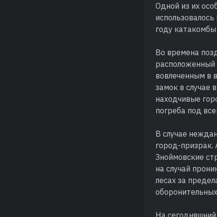
Одной из их осо
использовалось 
году катакомбы 
Во времена позд
расположенный н
вовлеченным в 
замок в случае 
находчивые гор
погреба под вс
В случае нежда
город-призрак. 
Зноймовские ст
на случай прони
лесах за предел
оборонительных 
На сегодняшний