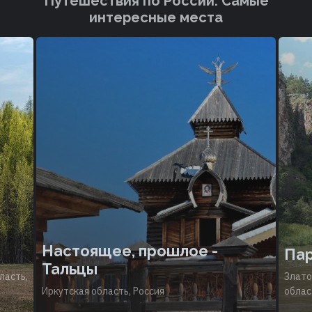
Путешествия по России. Cамые
интересные места
Настоящее, прошлое -
Пар
Тальцы
ласть,
Злато
Иркутская область, Россия
облас