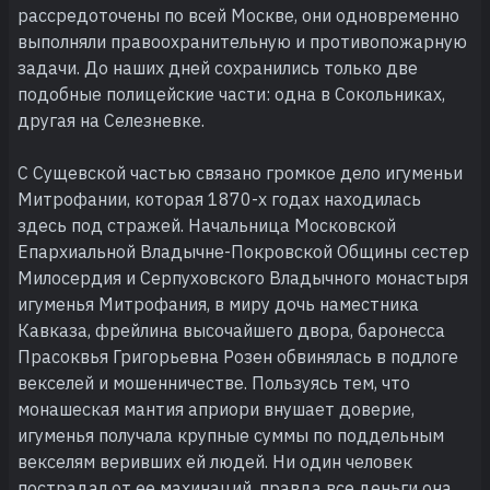
рассредоточены по всей Москве, они одновременно
выполняли правоохранительную и противопожарную
задачи. До наших дней сохранились только две
подобные полицейские части: одна в Сокольниках,
другая на Селезневке.
С Сущевской частью связано громкое дело игуменьи
Митрофании, которая 1870-х годах находилась
здесь под стражей. Начальница Московской
Епархиальной Владычне-Покровской Общины сестер
Милосердия и Серпуховского Владычного монастыря
игуменья Митрофания, в миру дочь наместника
Кавказа, фрейлина высочайшего двора, баронесса
Прасоквья Григорьевна Розен обвинялась в подлоге
векселей и мошенничестве. Пользуясь тем, что
монашеская мантия априори внушает доверие,
игуменья получала крупные суммы по поддельным
векселям веривших ей людей. Ни один человек
пострадал от ее махинаций, правда все деньги она