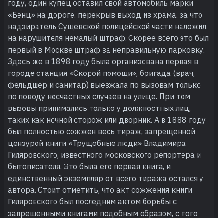
году, один купец оставил свой автомобиль марки
«Бенц» на дороге, перекрыв выход из храма, за что
надзиратель Сущевской полицейской части наложил
на нарушителя немалый штраф. Скорее всего это был
первый в Москве штраф за неправильную парковку.
Здесь же в 1898 году была организована первая в
городе станция «Скорой помощи», бригада (врач,
фельдшер и санитар) выезжала по вызовам только
по поводу несчастных случаев на улице. При том
вызовы принимались только у должностных лиц,
таких как ночной сторож или дворник. А в 1888 году
был полностью сожжен весь тираж, запрещенной
цензурой книги «Трущобные люди» Владимира
Гиляровского, известного московского репортера и
бытописателя. Это была его первая книга, и
единственный экземпляр от всего тиража остался у
автора. Стоит отметить, что акт сожжения книги
Гиляровского был последним актом борьбы с
запрещенными книгами подобным образом, с того