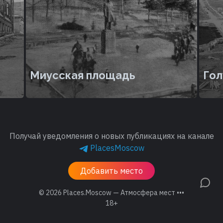
Миусская площадь
Гол
Получай уведомления о новых публикациях на канале
PlacesMoscow
Добавить место
© 2026
Places.Moscow — Атмосфера мест •••
18+