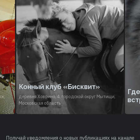
Конный клуб «Бисквит»
к
Где
ск,
деревня Ховрино, 4, городской округ Мытищи,
вст
Московская область
Получай уведомления о новых публикациях на канале