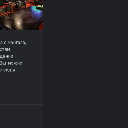
 с мангала,
остям
едении
 Bar можно
ые виды