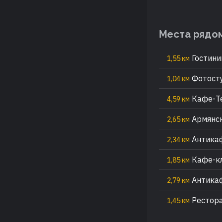
Места рядо
Гостини
1,55 км
Фотосту
1,04 км
Кафе-Те
4,59 км
Армянск
2,65 км
Антикаф
2,34 км
Кафе-кл
1,85 км
Антикаф
2,79 км
Рестора
1,45 км