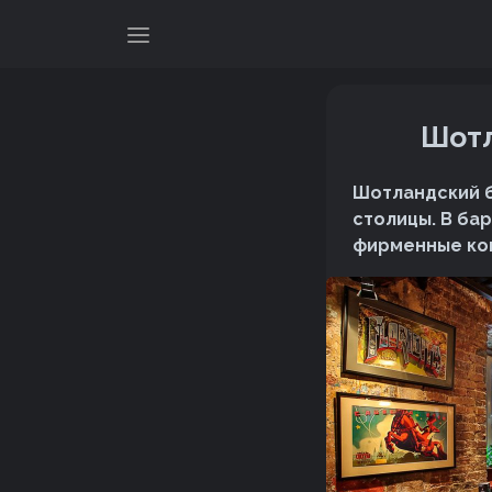
Шотл
Шотландский б
столицы. В ба
фирменные кок