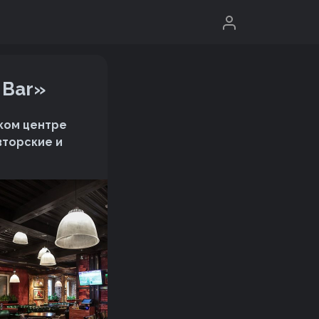
 Bar»
ком центре
вторские и