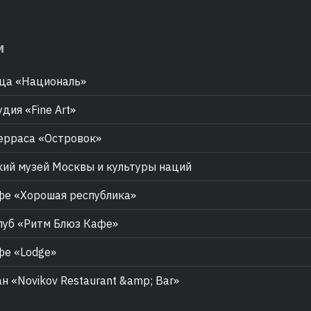
м
ца «Националь»
дия «Fine Art»
рраса «Островок»
ий музей Москвы и культуры наций
е «Хорошая республика»
уб «Ритм Блюз Кафе»
е «Lodge»
н «Novikov Restaurant &amp; Bar»