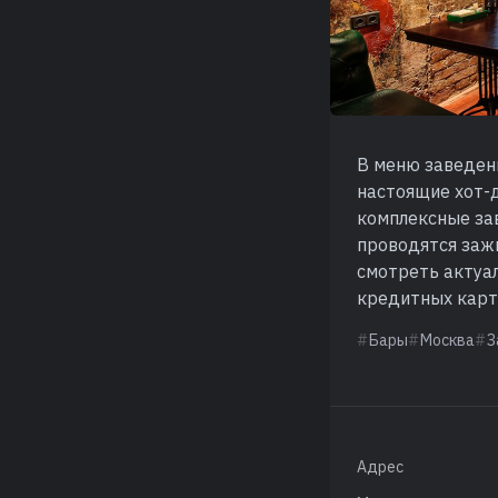
В меню заведени
настоящие хот-д
комплексные зав
проводятся заж
смотреть актуа
кредитных карт
Бары
Москва
З
Адрес