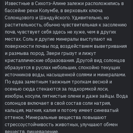
Известные в Сихотэ-Алине залежи расположились в
бассейне реки Колумбе, в верховьях ключа
Солонцового и Шандуйского. Удивительно, но
растительность, обычно чувствительная к засолению
почв, чувствует себя здесь не хуже, чем в других
местах. Соль и другие минералы выступают на
поверхности почвы под воздействием выветривания
и размыва пород. Звери грызут и лижут
кристаллические образования. Другой вид солонцов
образуется в руслах небольших, спокойно текущих
источников воды, насыщенной солями и минералами.
По едва заметным таежным тропкам весной и
осенью сюда стекаются за подкормкой лоси,
изюбры, косули, пятнистые олени и даже зайцы. Вода
солонцов включает в свой состав соли натрия,
кальция, магния, калия и потому имеет синеватый
оттенок. Минеральные вещества повышают
стрессоустойчивость животных, улучшают обмен
веществ, пищеварение.