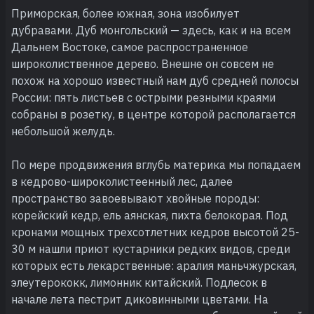
Приморская, более южная, зона изобилует
дубравами. Дуб монгольский — здесь, как и на всем
Дальнем Востоке, самое распространенное
широколиственное дерево. Внешне он совсем не
похож на хорошо известный нам дуб средней полосы
России: пять листьев с острыми резными краями
собраны в розетку, в центре которой располагается
небольшой желудь.
По мере продвижения вглубь материка мы попадаем
в кедрово-широколистеенный лес, далее
пространство завоевывают хвойные породы:
корейский кедр, ель аянская, пихта белокорая. Под
кронами мощных трехсотлетних кедров высотой 25-
30 м нашли приют кустарники редких видов, среди
которых есть лекарственные: аралия маньчжурская,
элеутерококк, лимонник китайский. Подлесок в
начале лета пестрит диковинными цветами. На