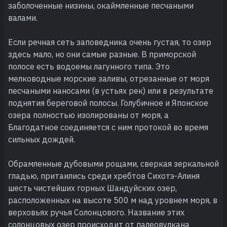
заболоченные низины, окаймленные песчаными
валами.
Если речная сеть заповедника очень густая, то озер
здесь мало, но они самые разные. В приморской
полосе есть водоемы лагунного типа. Это
мелководные морские заливы, отрезанные от моря
песчаными наносами (в устьях рек) или в результате
поднятия береговой полосы. Голубичное и Японское
озера полностью изолированы от моря, а
Благодатное соединяется с ним протокой во время
сильных дождей.
Обрамленные дубовыми рощами, сверкая зеркальной
гладью, притаились среди хребтов Сихотэ-Алиня
шесть чистейших горных Шандуйских озер,
расположенных на высоте 500 м над уровнем моря, в
верховьях ручья Солонцового. Название этих
солонцовых озер происходит от палеовулкана