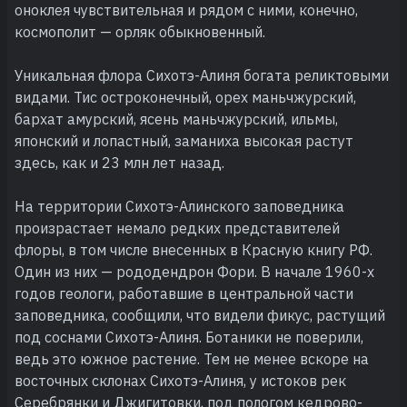
оноклея чувствительная и рядом с ними, конечно,
космополит — орляк обыкновенный.
Уникальная флора Сихотэ-Алиня богата реликтовыми
видами. Тис остроконечный, орех маньчжурский,
бархат амурский, ясень маньчжурский, ильмы,
японский и лопастный, заманиха высокая растут
здесь, как и 23 млн лет назад.
На территории Сихотэ-Алинского заповедника
произрастает немало редких представителей
флоры, в том числе внесенных в Красную книгу РФ.
Один из них — рододендрон Фори. В начале 1960-х
годов геологи, работавшие в центральной части
заповедника, сообщили, что видели фикус, растущий
под соснами Сихотэ-Алиня. Ботаники не поверили,
ведь это южное растение. Тем не менее вскоре на
восточных склонах Сихотэ-Алиня, у истоков рек
Серебрянки и Джигитовки, под пологом кедрово-