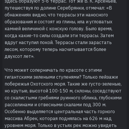
здесь образуют 5-6 террас. Тот же В. К. Арсеньев,
путешествуя по долине Серебрянки, отмечал: «В
обнажениях видно, что террасы эти наносного
образования и состоят из глины, ила и угловатых
камней величиной с конскую голову. Было время,
когда какие-то силы создали эти террасы. Затем
вдруг наступил покой. Террасы стали зарастать
лесом, которому теперь насчитывается более
двухсот лет».
Что может соперничать по красоте с этими
гигантскими зелеными ступенями? Только пейзажи
побережья Охотского моря. Такие же густо-зеленые,
но крутые, высотой 100-150 м, склоны, соседствуют
со скалистыми гребнями руинного облика, глубокими
расселинами и отвесными скалами под 300 м.
Особенно выделяется центральная часть горного
массива Абрек, которая поднялась на 626 м над
уровнем моря. Только в устьях рек можно увидеть