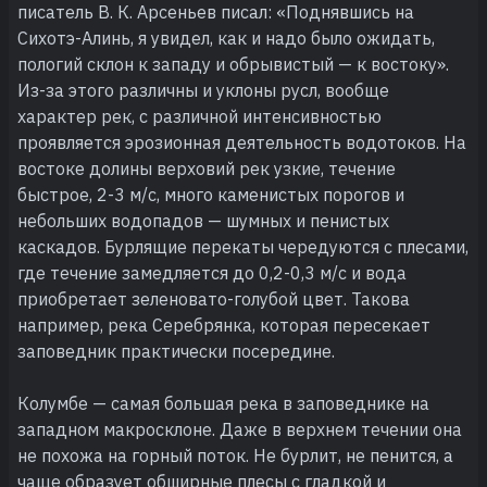
писатель В. К. Арсеньев писал: «Поднявшись на
Сихотэ-Алинь, я увидел, как и надо было ожидать,
пологий склон к западу и обрывистый — к востоку».
Из-за этого различны и уклоны русл, вообще
характер рек, с различной интенсивностью
проявляется эрозионная деятельность водотоков. На
востоке долины верховий рек узкие, течение
быстрое, 2-3 м/с, много каменистых порогов и
небольших водопадов — шумных и пенистых
каскадов. Бурлящие перекаты чередуются с плесами,
где течение замедляется до 0,2-0,3 м/с и вода
приобретает зеленовато-голубой цвет. Такова
например, река Серебрянка, которая пересекает
заповедник практически посередине.
Колумбе — самая большая река в заповеднике на
западном макросклоне. Даже в верхнем течении она
не похожа на горный поток. Не бурлит, не пенится, а
чаще образует обширные плесы с гладкой и