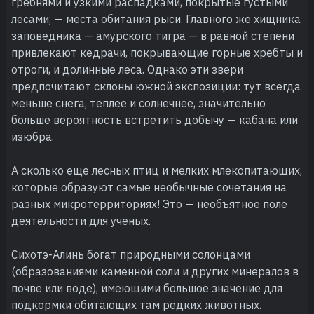
гребнями и узкими распадками, покрытые густыми
лесами, — места обитания рыси. Главного же хищника
заповедника — амурского тигра — в равной степени
привлекают кедрачи, покрывающие горные хребты и
отроги, и долинные леса. Однако эти звери
предпочитают склоны южной экспозиции: тут всегда
меньше снега, теплее и солнечнее, значительно
больше вероятность встретить добычу — кабана или
изюбра.
А сколько еще лесных птиц и мелких млекопитающих,
которые образуют самые необычные сочетания на
разных микротерриториях! Это — необъятное поле
деятельности для ученых.
Сихотэ-Алинь богат природными солонцами
(образованиями каменной соли и других минералов в
почве или воде), имеющими большое значение для
подкормки обитающих там редких животных.