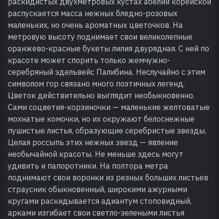
раскидистых двухметровых кустах абелии корейской
распускается масса нежных бледно-розовых
маленьких, но очень ароматных цветочков. На
метровую высоту поднимает свои великолепные
оранжево-красные букеты лилия двурядная. С ней по
красоте может спорить только жемчужно-
серебряный эдельвейс Палибина. Неслучайно с этим
символом гор связано много поэтичных легенд.
Цветок действительно выглядит необыкновенно.
Сами соцветия-корзиночки — маленькие желтоватые
мохнатые комочки, но их окружают белоснежные
пушистые листья, образующие серебристые звезды.
Целая россыпь этих нежных звезд — явление
необычайной красоты. Не меньше здесь могут
удивить и папоротники. На полтора метра
поднимают свои воронки из резных больших листьев
страусник обыкновенный, широкими ажурными
кругами раскидывается адиантум стоповидный,
арками изгибает свои светло-зелеными листья