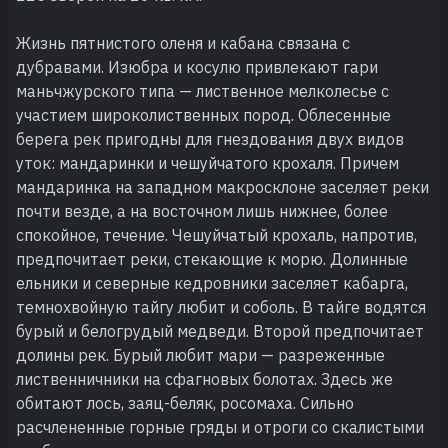
Жизнь пятнистого оленя и кабана связана с
дубравами. Изюбра и косулю привлекают гари
маньчжурского типа — лиственное мелколесье с
участием широколиственных пород. Облесенные
берега рек пригодны для гнездования двух видов
уток: мандаринки и чешуйчатого крохаля. Причем
мандаринка на западном макросклоне заселяет реки
почти везде, а на восточном лишь нижнее, более
спокойное, течение. Чешуйчатый крохаль, напротив,
предпочитает реки, стекающие к морю. Долинные
ельники и северные кедровники заселяет кабарга,
темнохвойную тайгу любит и соболь. В тайге водятся
бурый и белогрудый медведи. Второй предпочитает
долины рек. Бурый любит мари — разреженные
лиственничники на сфагновых болотах. Здесь же
обитают лось, заяц-беляк, росомаха. Сильно
расчлененные горные гряды и отроги со скалистыми