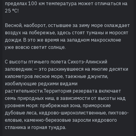
пределах 100 км температура может отличаться на
25 °С!
Весной, наоборот, остывшее за зиму море охлаждает
воздух на побережье, здесь стоят туманы и моросят
дожди. В это же время на западном макросклоне
уже вовсю светит солнце.
С высоты птичьего полета Сихотэ-Алинский
заповедник — это раскинувшееся на многие десятки
километров лесное море, таежные джунгли,
изобилующие редкими видами
растительности.Территория резервата включает
семь природных ниш, в зависимости от высоты над
уровнем моря: прибрежная зона, приморские
дубовые леса, кедрово-широколиственные, пихтово-
еловые, каменно-березовые заросли кедрового
стланика и горная тундра.