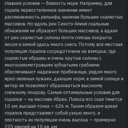
главное условие — близость моря. Например, для
горала первостепенное значение имеет
расчлененность рельефа, наличие больших скалистых
массивов. Но вдоль рек Сихотэ-Алиня скальные
обнажения не образуют больших массивов, а вдали
от рек скалистые склоны почти сплошь покрыты
лесом и зимой здесь много снега. Потому вся местная
популяция горалов сосредоточена на взморье, где
скалистые обрывы и очень крутые склоны с
многокилометровыми зубчатыми гребнями
обеспечивают надежное прибежище, рядом много
ярко-зеленых лужаек, дающих корм, а зимой солнце и
ветер не позволяют образоваться высокому
снежному покрову. Самые оптимальные условия для
горалов — на массиве Абрек. Полоса его скал тянется
10 км, высшая точка — 626 м. Таким образом ареал
горалов представляет собой узкую ленту, и
плотность их популяции очень высока — примерно
225 зверей на 10 кв. км.