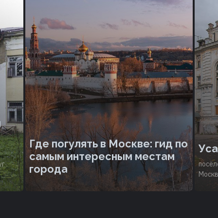
й
Где погулять в Москве: гид по
Уса
самым интересным местам
уг
посёл
города
Моск