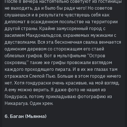
После 8 вечера настоятельно советуют из гостиницы
не выходить, да и было бы ради чего! Но советов
слушаешься и в результате чувствуешь себя как
дипломат в осажденном посольстве на территории
другой страны. Крайне замусоренный город с
засилием Макдональдсов, охраняемых мужиками с
двустволками. Вся эта бесконечная свалка венчается
одиноким деревом со сторожащим его стаей
облезлых грифов. Вот в мультфильме “Остров
сокровищ” такие же грифы провожали взглядом
каждого проходящего пирата. И в их же глазах там
отражался Слепой Пью. Больше в этом городе ничего
нет. Хотя гондураски очень красивые, на мой взгляд.
А ему можно верить. Я даже фото не нашел из
Гондураса, потому прикладываю фотографию из
Никарагуа. Один хрен.
6. Баган (Мьянма)