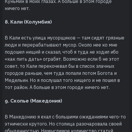
Куньмин в моих глазах. А больше в этом городе
ничего нет.
8. Кали (Колумбия)
В Кали есть улица мусорщиков — там сидят грязные
люди и перерабатывают мусор. Около нее ко мне
подошел нищий и сказал, чтоб я туда не ходил ибо
«как пить дать» ограбят. Возможно если б не этот
совет, то Кали перекочевал бы в список злачных
городов раньше, чем туда попали потом Богота и
Медельин. Но я послушал того нищего и не пошел в
тот район. А больше в этом городе ничего нет.
9. Скопье (Македония)
В Македонию я ехал с большими ожиданиями чего-то
этнически крутого. Но столица разочаровала своей
обыденностью. Немыслимое количество статуй