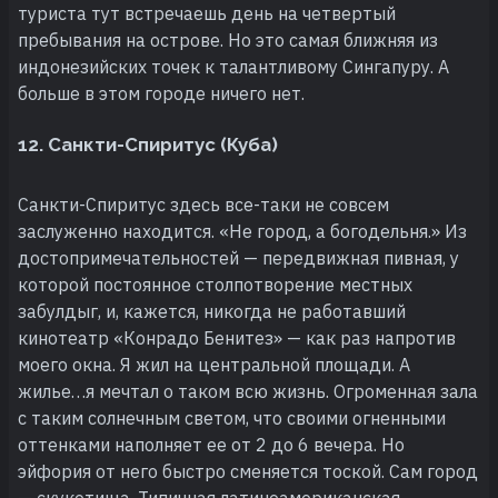
туриста тут встречаешь день на четвертый
пребывания на острове. Но это самая ближняя из
индонезийских точек к талантливому Сингапуру. А
больше в этом городе ничего нет.
12. Санкти-Спиритус (Куба)
Санкти-Спиритус здесь все-таки не совсем
заслуженно находится. «Не город, а богодельня.» Из
достопримечательностей — передвижная пивная, у
которой постоянное столпотворение местных
забулдыг, и, кажется, никогда не работавший
кинотеатр «Конрадо Бенитез» — как раз напротив
моего окна. Я жил на центральной площади. А
жилье…я мечтал о таком всю жизнь. Огроменная зала
с таким солнечным светом, что своими огненными
оттенками наполняет ее от 2 до 6 вечера. Но
эйфория от него быстро сменяется тоской. Сам город
— скукотища. Типичная латиноамериканская