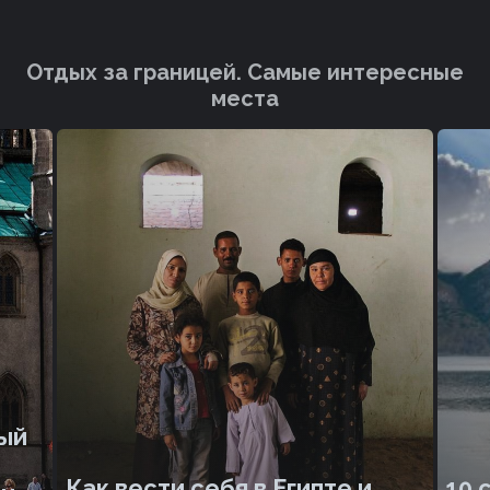
Отдых за границей. Cамые интересные
места
ный
Как вести себя в Египте и
10 