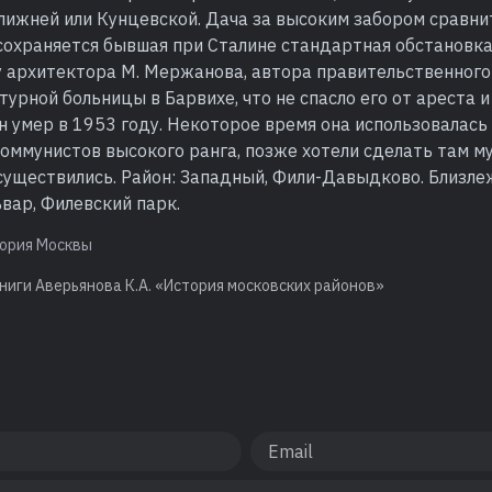
Ближней или Кунцевской. Дача за высоким забором сравн
сохраняется бывшая при Сталине стандартная обстановка
у архитектора М. Мержанова, автора правительственного
турной больницы в Барвихе, что не спасло его от ареста и
н умер в 1953 году. Некоторое время она использовалась
оммунистов высокого ранга, позже хотели сделать там му
осуществились. Район: Западный, Фили-Давыдково. Близл
вар, Филевский парк.
ория Москвы
ниги Аверьянова К.А. «История московских районов»