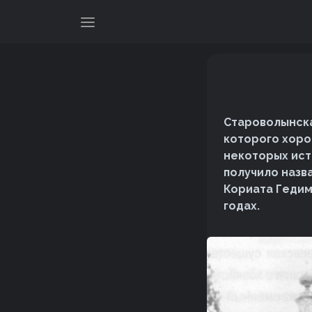
Староволынска
которого хоро
некоторых ист
получило назв
Кориата Гедим
годах.