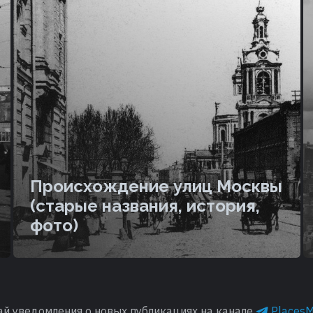
Происхождение улиц Москвы
(старые названия, история,
фото)
ай уведомления о новых публикациях на канале
Places