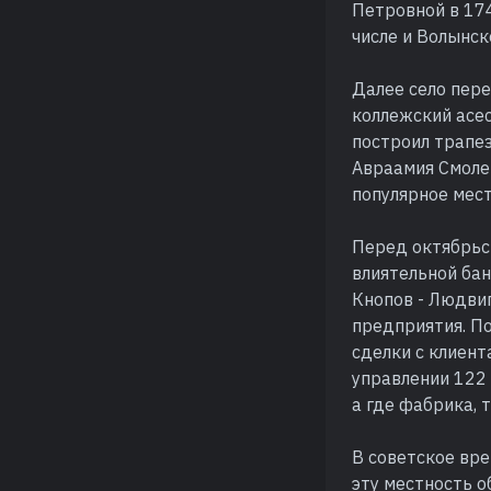
Петровной в 174
числе и Волынск
Далее село пере
коллежский асе
построил трапез
Авраамия Смолен
популярное мес
Перед октябрьс
влиятельной ба
Кнопов - Людвиг
предприятия. По
сделки с клиент
управлении 122 
а где фабрика, 
В советское вре
эту местность о