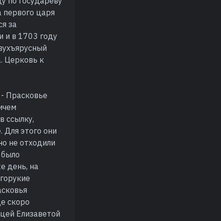
ду по государеву
а первого царя
ся за
 и в 1703 году
двухъярусный
. Церковь к
 - Прасковье
ичем
в ссылку,
 Для этого они
но не отходили
 было
е день, на
лгорукие
асковья
де скоро
ицей Елизаветой