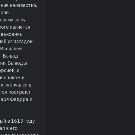
ния неизвестна.
 оно
аршему сыну
кого является
Ивановича
ной из загадок
 Василием
е. Вывод
сии. Выводы
рсией, и
ленником и
к скончался в
 он построил
царя Федора и
ый в 1613 году
ал в его