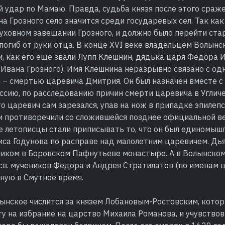
удар по Мамаю. Правда, судьба князя после этого сраже
а Грозного село значится среди государевых сел. Так как
духовном завещании Грозного, и должно было перейти ст
погиб от руки отца. В конце XVI веке владельцем Волынс
и, как его еще звали Лупп Клешнин, дядька царя Федора 
Ивана Грозного). Имя Клешнина неразрывно связано с од
 – смертью царевича Дмитрия. Он был назначен вместе с
ссию, по расследованию причин смерти царевича в Углич
то царевич сам зарезался, упав на нож в припадке эпилеп
и противоречили со сложившейся позднее официальной ве
е летописцы стали приписывать то, что он был единомыш
са Годунова по расправе над малолетним царевичем. Дья
ником в Боровском Пафнутьеве монастыре. А в Волынском
св. мучеников Федора и Андрея Стратилатов (по именам 
ную в Смутное время.
ынское числится за князем Лобановым-Ростовским, котор
у на избрание на царство Михаила Романова, и учувствов