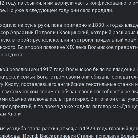
2 году из ссылки, и им вернули часть конфискованного и
ое. Но уже в следующем году они село продали.
ходило из рук в руки, пока примерно в 1830-х годах влад
ссор Авраамий Петрович Хвощинский, который расширил 
ную, второй ярус колокольни и устроил придельный храм в
ского. Во второй половине XIX века Волынское преврати
то отдыха.
кой революцией 1917 года Волынское было во владении 
нкирской семьи. Богатством своим они обязаны основател
у Кнопу, поставлявшего английские текстильные станки н
 слухам успехом своим он обязан своей способности не пь
ами обычно заключались в трактирах. В итоге он стал уча
предприятий, в то время даже ходила поговорка: «Где це
там Кноп».
мя усадьба стала расхищаться, а в 1923 году главный до
блюбовал Иосиф Виссарионович Сталин, используя Волынс