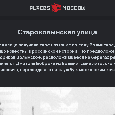
Староволынская улица
я улица получила свое название по селу Волынское
шо известны в российской истории . По предполож
ориков Волынское, расположившееся на берегах ре
ание от Дмитрия Боброка из Волыни, сына литовског
иновича, перешедшего на службу к московским князь