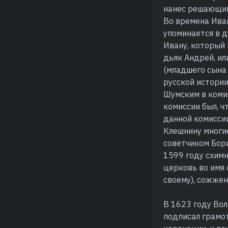
нанес решающий 
Во времена Иван
упоминается в 
Ивану, который 
дьяк Андрей, ил
(младшего сына 
русской истории
Шумским в коми
комиссии был, ч
данной комисси
Клешнину многи
советчиком Бори
1599 году схим
церковь во имя 
своему), сожжен
В 1623 году Вол
подписал грамот