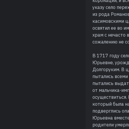
коронации, и вс
указу село пере
из рода Романов
касимовскими ца
освятил ее во и
храм с нечасто
сожалению не со
В 1717 году се
Юрьевне, урожд
Долгоруким. В ц
пытались всеми 
пытались выдать
от мальчика-имп
осуществиться. 
который была на
подверглись опа
Юрьевна вместе 
родители умерл