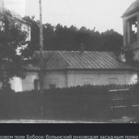
иковом поле Боброк-Волынский руководил засадным полко