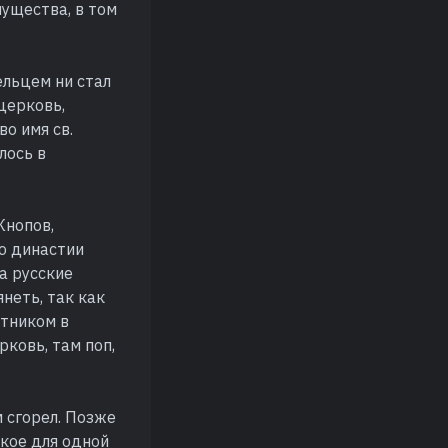
мущества, в том
ельцем ни стал
церковь,
о имя св.
лось в
Кнопов,
ю династии
а русские
янеть, так как
стником в
рковь, там поп,
м сгорел. Позже
кое для одной