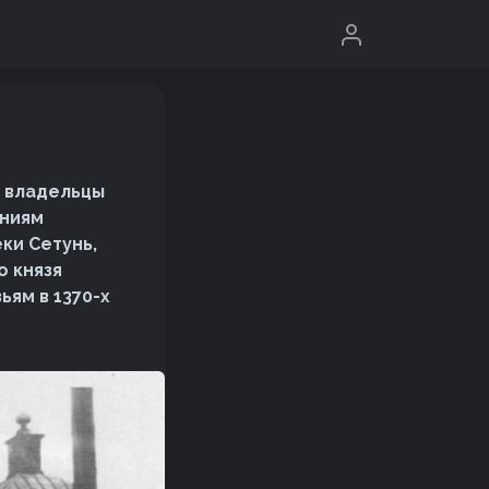
, владельцы
ениям
ки Сетунь,
о князя
ям в 1370-х