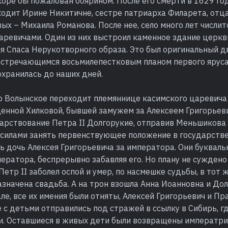
коре бы пожалован боярином. После его смерти в 1629 го
ходит Ирине Никитичне, сестре патриарха Филарета, отц
ых – Михаила Романова. После нее, село много лет числит
ревичами. Один из них выстроил каменное здание церкви
мя Спаса Нерукотворного образа. Это был оригинальный 
 встречающимся восьмилепестковым планом первого яруса
хранилась до наших дней.
ло Волынское переходит племяннице касимского царевича
енной Хилковой, бывшей замужем за Алексеем Григорьев
арствование Петра II Долгорукие, отправив Меньшикова 
силами занять первенствующее положение в государстве.
 дочь Алексея Григорьевича за императора. Они букваль
ератора, беспрерывно забавляя его. Но плану не суждено
Петр II заболел оспой и умер, по насмешке судьбы, в тот ж
значена свадьба. А на трон взошла Анна Иоанновна и До
ле, все их имения были отняты, Алексей Григорьевич и Пр
с детьми отправились под стражей в ссылку в Сибирь, г
и. Оставшиеся в живых дети были возвращены императр